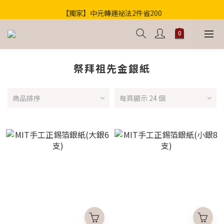
【獨家】中元轉運祕法2件省200
歡迎光臨！全店滿1000免運
歡迎光臨！全店滿1000免運
祭拜祖先金銀紙
商品排序
每頁顯示 24 個