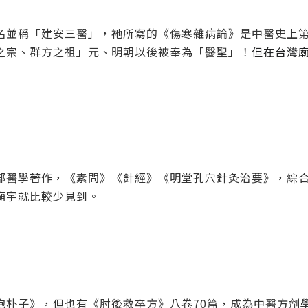
名並稱「建安三醫」，祂所寫的《傷寒雜病論》是中醫史上
之宗、群方之祖」元、明朝以後被奉為「醫聖」！
但在台灣
部醫學著作，《素問》《針經》《明堂孔穴針灸治要》，綜
廟宇就比較少見到。
抱朴子》，但也有《肘後救卒方》八卷70篇，成為中醫方劑