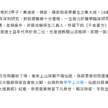
2)，等於2甲子！集道家、佛家、儒家和易學養生之集大成。18
學有深刻研究，對民間醫療十分重視，一生致力於醫學臨床研
通，並與吳夲、許遜合稱保生三真人，所留下的《千金要方
年）是道士且年代早於另二位，也是道教閭山派祖師，民間一說
在世時醫術了得，後來上山採藥不慎仙逝，為鄰里景仰而建
日大龍峒保安宮會放火獅、台南則有
學甲上白礁
、仙逝日屏
大道真經》紀載，帝君是紫微星下凡救世、驅災除疫、手到