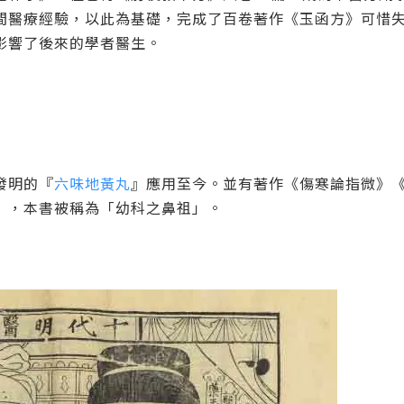
間醫療經驗，以此為基礎，完成了百卷著作《玉函方》可惜
影響了後來的學者醫生。
發明的『
六味地黃丸
』應用至今。並有著作《傷寒論指微》
》，本書被稱為「幼科之鼻祖」。