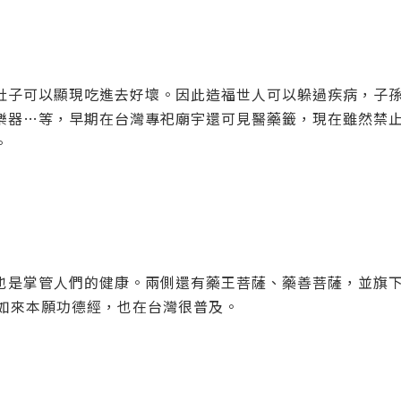
肚子可以顯現吃進去好壞。因此造福世人可以躲過疾病，子
樂器…等，早期在台灣專祀廟宇還可見醫藥籤，現在雖然禁
。
也是掌管人們的健康。兩側還有藥王菩薩、藥善菩薩，並旗
如來本願功德經，也在台灣很普及。