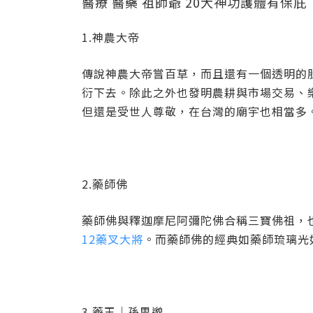
醫療 醫藥 祖師爺 20大神功護體有保庇
1.神農大帝
傳說神農大帝嘗百草，而且還有一個透明的
衍下去。除此之外也發明農耕與市場交易、
但還是受世人尊敬，在台灣的廟宇也相當多
2.藥師佛
藥師佛與釋迦摩尼阿彌陀佛合稱三寶佛祖，
12藥叉大將
。而藥師佛的經典如藥師琉璃光
3.藥王｜孫思邈