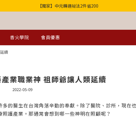
【獨家】中元轉運祕法2件省200
歡迎光臨！全店滿1000免運
歡迎光臨！全店滿1000免運
香火學院
會員優惠
類延續
藥產業職業神 祖師爺讓人類延續
2022-05-09
許多的醫生在台灣角落辛勤的奉獻。除了醫院、診所，現在
療照護產業。那通常會想到哪一些神明在照顧呢？