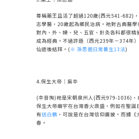
尊稱藥王且活了超過120歲(西元541-68
志學醫，20歲起為鄉民治病。祂對古典醫
對內、外、婦、兒、五官、針灸各科都很精
成為經典。不過許遜（西元239年－374
仙逝後結拜。(
※ 孫思邈日常養生13法
)
4.保生大帝｜吳夲
(夲音掏)
祂是宋朝泉州人
(西元979-1036)
，
保生大帝廟宇在台灣香火鼎盛，例如在聖誕
有
送白鶴
，可說是在台灣信仰廣披。而據《
春。