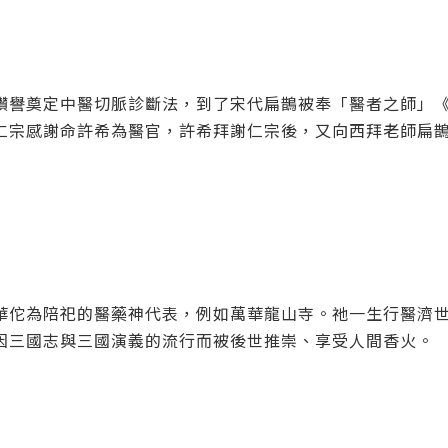
讚譽奠定中醫切脈診斷法，到了宋代扁鵲被奉「醫者之師」
仁宗感謝命許希為醫官，許希拜謝仁宗後，又向西拜老師扁
華佗為陪祀的醫藥神代表，例如萬華龍山寺。祂一生行醫濟
因三國志與三國演義的流行而被後世推崇、享受人間香火。