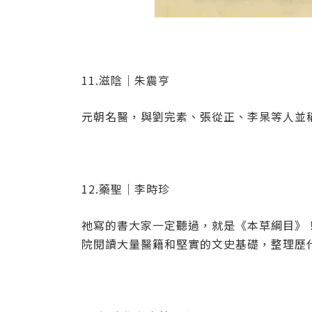
11.滋陰｜朱震亨
元朝名醫，與劉完素、張從正、李杲等人並
12.藥聖｜李時珍
祂寫的書大家一定聽過，就是《本草綱目》
院閱讀大量醫籍和堅實的文史基礎，整理歷