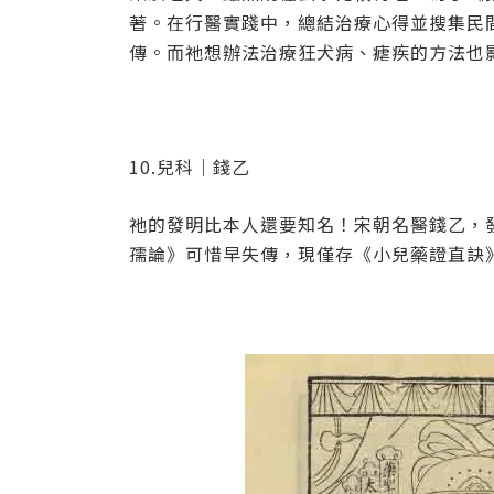
著。在行醫實踐中，總結治療心得並搜集民
傳。而祂想辦法治療狂犬病、瘧疾的方法也
10.兒科｜錢乙
祂的發明比本人還要知名！宋朝名醫錢乙，
孺論》可惜早失傳，現僅存《小兒藥證直訣