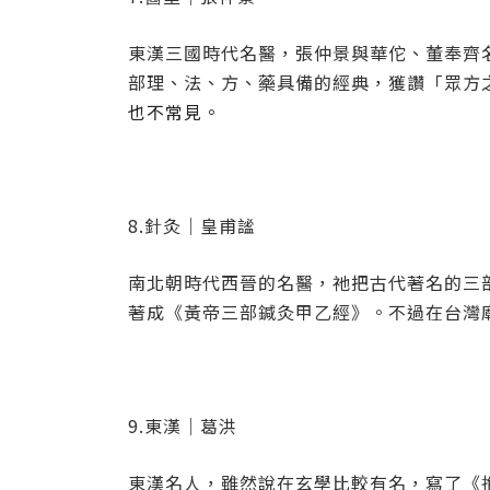
東漢三國時代名醫，張仲景與華佗、董奉齊
部理、法、方、藥具備的經典，獲讚「眾方
也不常見。
8.針灸｜皇甫謐
南北朝時代西晉的名醫，祂把古代著名的三
著成《黃帝三部鍼灸甲乙經》。不過在台灣
9.東漢｜葛洪
東漢名人，雖然說在玄學比較有名，寫了《