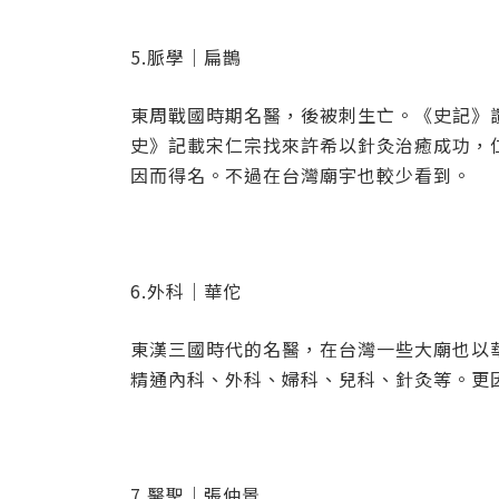
5.脈學｜扁鵲
東周戰國時期名醫，後被刺生亡。《史記》
史》記載宋仁宗找來許希以針灸治癒成功，
因而得名。不過在台灣廟宇也較少看到。
6.外科｜華佗
東漢三國時代的名醫，在台灣一些大廟也以
精通內科、外科、婦科、兒科、針灸等。更
7.醫聖｜張仲景