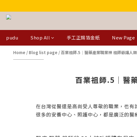
pudu
Shop All
手工正錫箔金紙
New Page
Home
/
Blog list page
/
百業祖師.5｜醫藥產業職業神 祖師爺讓人
百業祖師.5｜醫
在台灣從醫還是高尚受人尊敬的職業，也有
很多的安養中心、照護中心，都是廣泛的醫