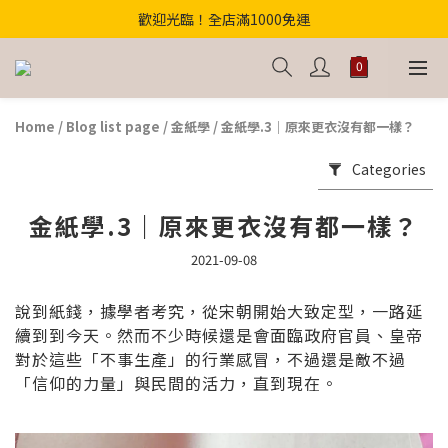
歡迎光臨！全店滿1000免運
歡迎光臨！全店滿1000免運
【首購優惠】結帳輸入"中元財庫168"滿千折百！
【獨家】中元轉運祕法2件省200
Home
/
Blog list page
/
金紙學
/
金紙學.3｜原來更衣沒有都一樣？
歡迎光臨！全店滿1000免運
Categories
金紙學.3｜原來更衣沒有都一樣？
2021-09-08
說到紙錢，據學者考究，從宋朝開始大致定型，一路延
續到到今天。然而不少時候還是會面臨政府官員、皇帝
對於這些「不事生產」的行業感冒，不過還是敵不過
「信仰的力量」與民間的活力，直到現在。