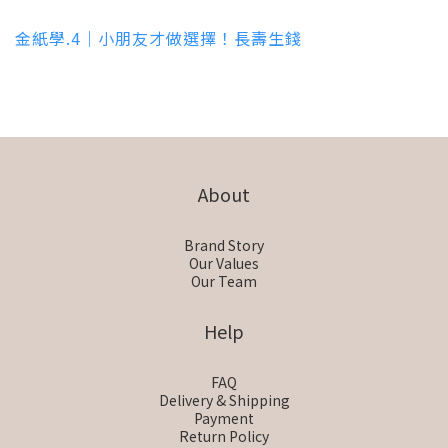
金紙學.4｜小朋友才做選擇！長壽生錢
About
Brand Story
Our Values
Our Team
Help
FAQ
Delivery & Shipping
Payment
Return Policy