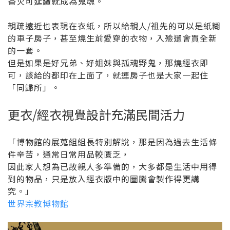
香火可延續就成為鬼魂。
親疏遠近也表現在衣紙，所以給親人/祖先的可以是紙糊
的車子房子，甚至燒生前愛穿的衣物，入殮還會買全新
的一套。
但是如果是好兄弟、好姐妹與孤魂野鬼，那燒經衣即
可，該給的都印在上面了，就連房子也是大家一起住
「同歸所」。
更衣/經衣視覺設計充滿民間活力
「博物館的展蒐組組長特別解說，那是因為過去生活條
件辛苦，通常日常用品較匱乏，
因此家人想為已故親人多準備的，大多都是生活中用得
到的物品，只是放入經衣版中的圖騰會製作得更講
究。」
世界宗教博物館