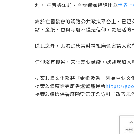
利！ 枉費幾年前，台灣還獲得評比為
世界上
終於在國發會的網路公共政策平台上，已經
點，金紙、香與寺廟不僅是信仰，更是活的
除此之外，北港武德宮財神祖廟也邀請大家在
信仰沒有優劣，文化需要延續，歡迎您加入聯署
提案1.請文化部將「金紙及香」列為重要文
提案2.請廢除寺廟香爐減爐運動
https://goo
提案3.請環保署廢除空氣汙染防制「改善風