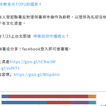
宗教多元TOP2的國家
！
有人發起聯署反對環保署將寺廟作為箭靶。以環保為名卻沒有
千年文化資產。
7/23上台北凱道
捍衛信仰守護香火
！
或分享！facebook登入即可連署喔~
化資產
https://goo.gl/tCNw3M
.gl/xvf4Tt
俗習慣」
https://goo.gl/WGp8nU