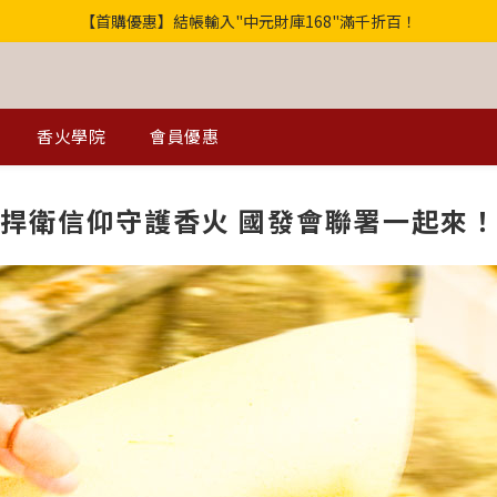
歡迎光臨！全店滿1000免運
【獨家】中元轉運祕法2件省200
歡迎光臨！全店滿1000免運
香火學院
會員優惠
捍衛信仰守護香火 國發會聯署一起來