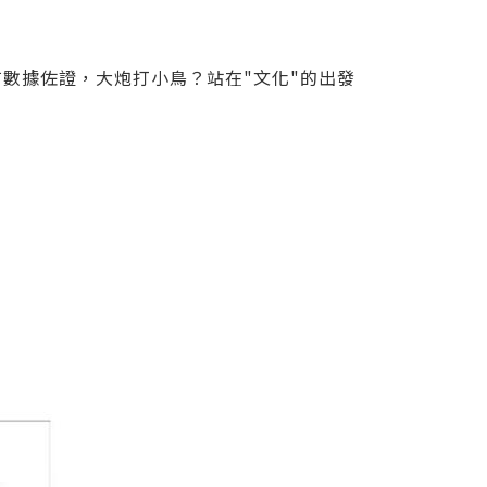
數據佐證，大炮打小鳥？站在"文化"的出發