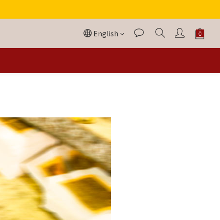
English
！