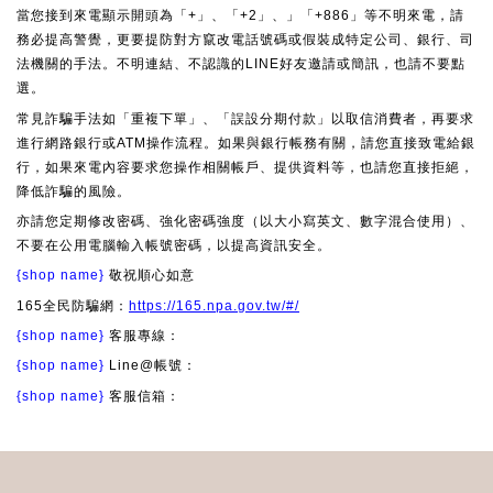
當您接到來電顯示開頭為「+」、「+2」、」「+886」等不明來電，請
務必提高警覺，更要提防對方竄改電話號碼或假裝成特定公司、銀行、司
法機關的手法。不明連結、不認識的LINE好友邀請或簡訊，也請不要點
選。
常見詐騙手法如「重複下單」、「誤設分期付款」以取信消費者，再要求
進行網路銀行或ATM操作流程。如果與銀行帳務有關，請您直接致電給銀
行，如果來電內容要求您操作相關帳戶、提供資料等，也請您直接拒絕，
降低詐騙的風險。
亦請您定期修改密碼、強化密碼強度（以大小寫英文、數字混合使用）、
不要在公用電腦輸入帳號密碼，以提高資訊安全。
{shop name}
敬祝順心如意
165全民防騙網：
https://165.npa.gov.tw/#/
{shop name}
客服專線：
{shop name}
Line@帳號：
{shop name}
客服信箱：