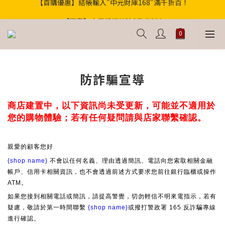
歡迎光臨！新會員贈100購物金
【獨家】中元轉運祕法2件省200
歡迎光臨！新會員贈100購物金
防詐騙宣導
商店建置中，以下資訊尚未受更新，可能並不適用於
您的購物體驗；若有任何疑問請與店家聯繫確認。
親愛的顧客您好
{shop name}
不會以任何名義、理由透過簡訊、電話向您索取相關金融
帳戶、信用卡相關資訊，也不會透過前述方式要求您前往銀行臨櫃或操作
ATM。
如果您接到相關電話或簡訊，請提高警覺，切勿輕信不明來電指示，若有
疑慮，敬請於第一時間聯繫
{shop name}
或撥打警政署 165 反詐騙專線
進行確認。