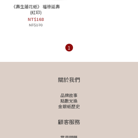
《壽生蓮花紙》 福祿延壽
(紅印)
NT$168
NT$170
1
關於我們
品牌故事
點數兌換
金銀紙歷史
顧客服務
常見問題