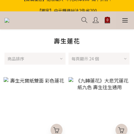
歡迎光臨！全店滿1000免運
【獨家】中元轉運祕法2件省200
歡迎光臨！全店滿1000免運
壽生蓮花
商品排序
每頁顯示 24 個