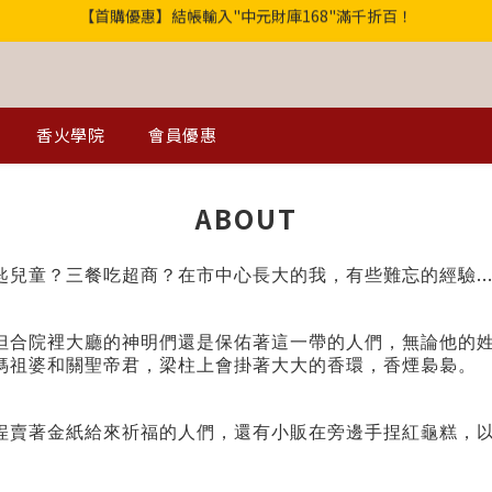
歡迎光臨！全店滿1000免運
【獨家】中元轉運祕法2件省200
歡迎光臨！全店滿1000免運
香火學院
會員優惠
ABOUT
..
匙兒童？三餐吃超商？在市中心長大的我，有些難忘的經驗
但合院裡大廳的神明們還是保佑著這一帶的人們，無論他的
媽祖婆和關聖帝君，梁柱上會掛著大大的香環，香煙裊裊。
埕賣著金紙給來祈福的人們，還有小販在旁邊手捏紅龜糕，