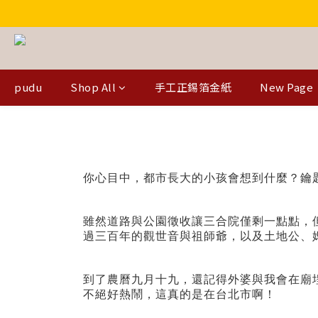
pudu
Shop All
手工正錫箔金紙
New Page
你心目中，都市長大的小孩會想到什麼？鑰
雖然道路與公園徵收讓三合院僅剩一點點，
過三百年的觀世音與祖師爺，以及土地公、
到了農曆九月十九，還記得外婆與我會在廟
不絕好熱鬧，這真的是在台北市啊！