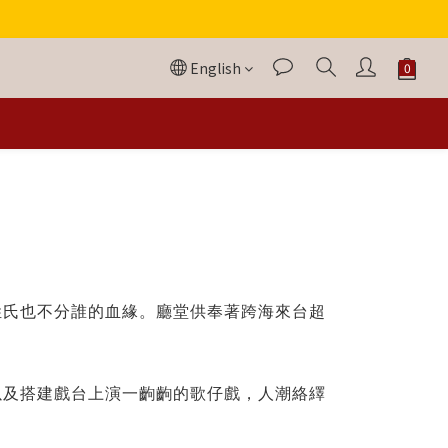
English
.
姓氏也不分誰的血緣。廳堂供奉著跨海來台超
以及搭建戲台上演一齣齣的歌仔戲，人潮絡繹