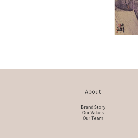
About
Brand Story
Our Values
Our Team