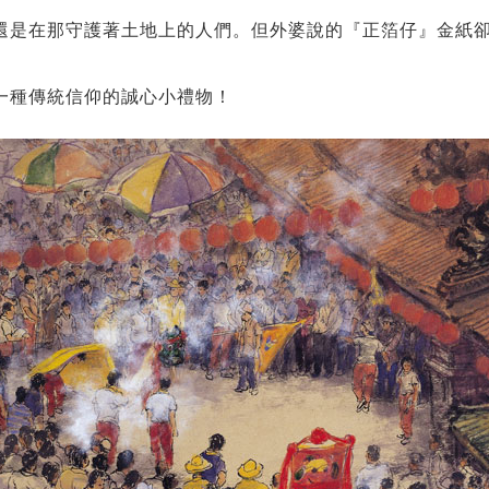
還是在那守護著土地上的人們。但外婆說的『正箔仔』金紙
一種傳統信仰的誠心小禮物！