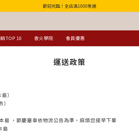
歡迎光臨！全店滿1000免運
歡迎光臨！全店滿1000免運
【首購優惠】結帳輸入"中元財庫168"滿千折百！
【獨家】中元轉運祕法2件省200
銷TOP 10
香火學院
會員優惠
歡迎光臨！全店滿1000免運
運送政策
本島）
門市）
灣本島 ，節慶塞車依物流公告為準，麻煩您提早下單
灣本島