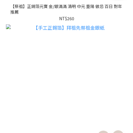
【祭祖】正錫箔元寶 金/銀滿滿 清明 中元 重陽 做忌 百日 對年
推薦
NT$260