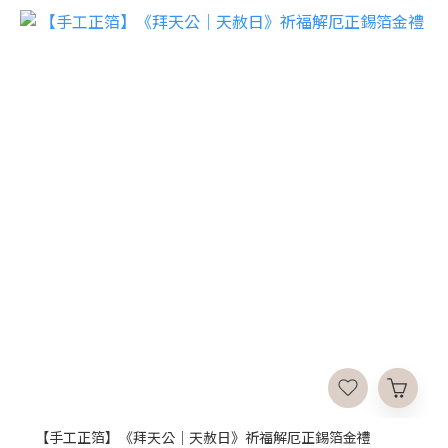
【手工正箔】《拜天公｜天赦日》祈福解厄正錫箔金禮