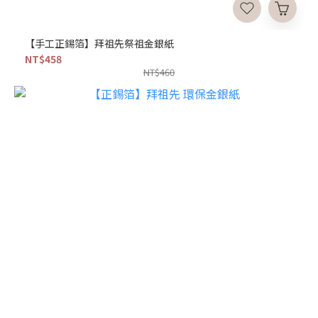
【手工正錫箔】拜祖先祭祖金銀紙
NT$458
NT$460