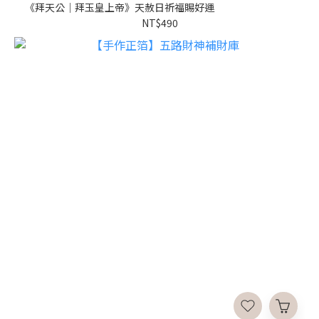
《拜天公｜拜玉皇上帝》天赦日祈福賜好運
NT$490