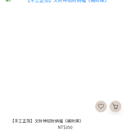
【手工正箔】文財神招財納福《補財庫》
NT$350