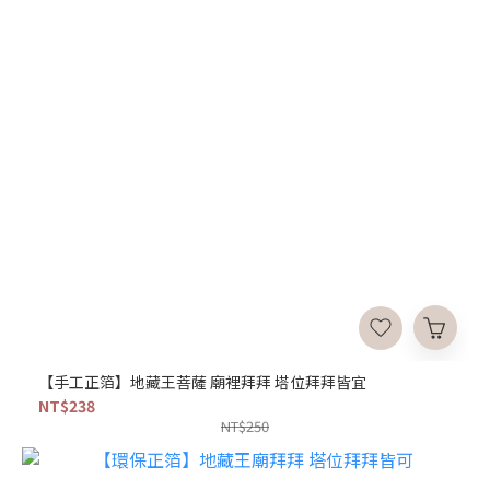
【手工正箔】地藏王菩薩 廟裡拜拜 塔位拜拜皆宜
NT$238
NT$250