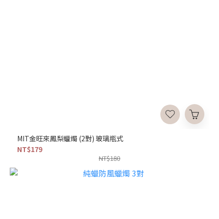
MIT金旺來鳳梨蠟燭 (2對) 玻璃瓶式
NT$179
NT$180