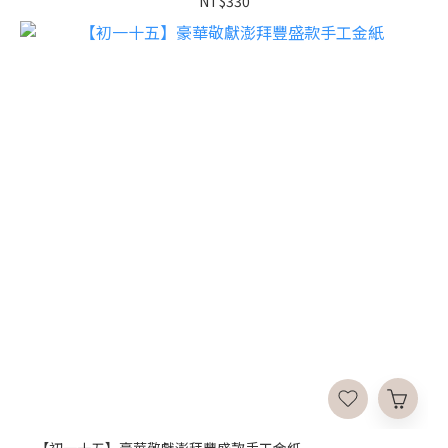
NT$330
【初一十五】豪華敬獻澎拜豐盛款手工金紙