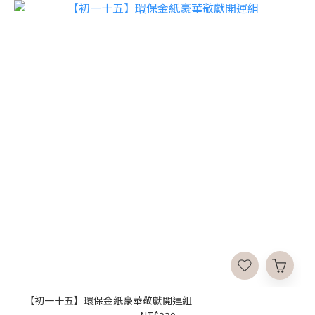
【初一十五】環保金紙豪華敬獻開運組