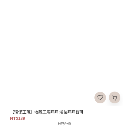
【環保正箔】地藏王廟拜拜 塔位拜拜皆可
NT$139
NT$140