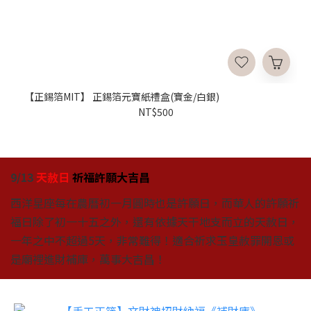
【正錫箔MIT】 正錫箔元寶紙禮盒(寶金/白銀)
NT$500
9/13
天赦日
祈福許願大吉昌
西洋星座每在農曆初一月圓時也是許願日，而華人的許願祈
福日除了初一十五之外，還有依據天干地支而立的天赦日，
一年之中不超過5天，非常難得！適合祈求玉皇赦罪開恩或
是廟裡進財補庫，萬事大吉昌！