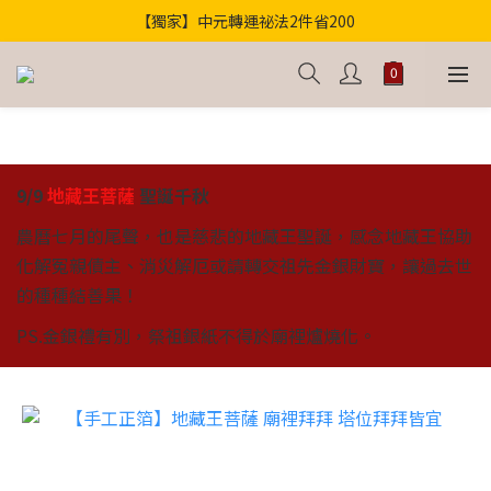
【獨家】中元轉運祕法2件省200
歡迎光臨！全店滿1000免運
歡迎光臨！全店滿1000免運
9/9
地藏王菩薩
聖誕千秋
農曆七月的尾聲，也是慈悲的地藏王聖誕，感念地藏王協助
化解冤親債主、消災解厄或請轉交祖先金銀財寶，讓過去世
的種種結善果！
PS.金銀禮有別，祭祖銀紙不得於廟裡爐燒化。