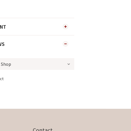
ENT
WS
ct
Contact