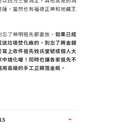
方以西方三聖為主，其他常見的為
菩薩，當然也有福德正神和地藏王
別忘了神明祖先都要放，
如果已經
或送垃圾焚化廠的，別忘了將金銀
並寫上收件祖先姓氏堂號或個人大
家中燒化喔！同時也讓各家祖先不
選用高級的手工正錫箔金紙。
LS