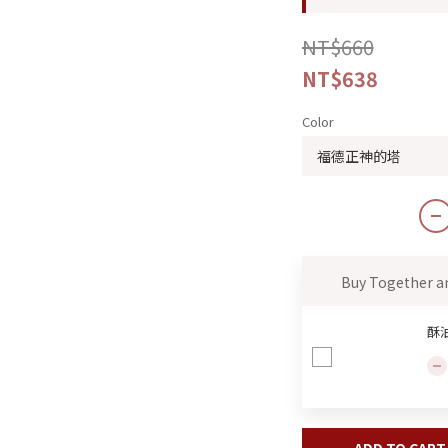
NT$660
NT$638
Color
Buy Together a
酥
ADD TO CART