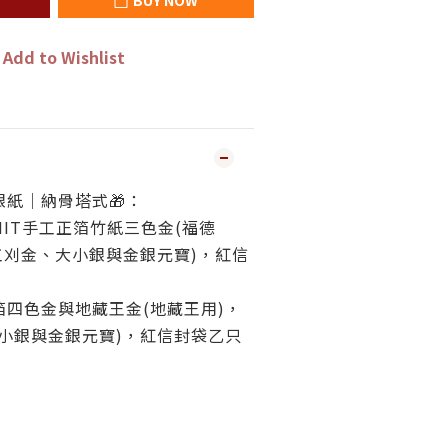
Add to Wishlist
銀紙｜納骨塔式🎁：
IT手工正箔竹紙三色金(福德
工刈金、大小銀與金銀元寶)，紅信
四色金與地藏王金(地藏王用)，
小銀與金銀元寶)，
紅
信封袋乙只