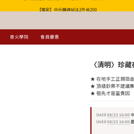
【獨家】中元轉運祕法2件省200
歡迎光臨！新會員贈100購物金
歡迎光臨！新會員贈100購物金
香火學院
會員優惠
〈清明〉珍藏
★ 在地手工正錫箔
★ 頂級鈔票不建議
★ 祖先才是富貴因
Until
08/23 16:00
中
Until
08/23 16:00
慶