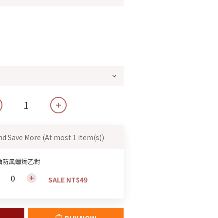
nd Save More
(At most 1 item(s))
油防風蠟燭乙對
SALE NT$49
BUY NOW