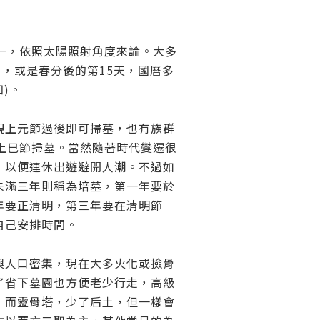
之一，依照太陽照射角度來論。大多
日，或是春分後的第15天，國曆多
四)。
親上元節過後即可掃墓，也有族群
的上巳節掃墓。當然隨著時代變遷很
，以便連休出遊避開人潮。不過如
未滿三年則稱為培墓，第一年要於
年要正清明，第三年要在清明節
自己安排時間。
與人口密集，現在大多火化或撿骨
了省下墓園也方便老少行走，高級
！而靈骨塔，少了后土，但一樣會