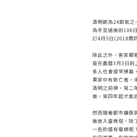
清明節為24節氣
為冬至過後的106
訂4月5日(2018周
除此之外，客家鄉
是在農曆3月3日
多人也會提早掃墓
果家中有新亡者，
清明之前掃，第二
後，第四年起才能
然而隨著都市擴張
後放入靈骨塔，除
一些的還有電梯呢