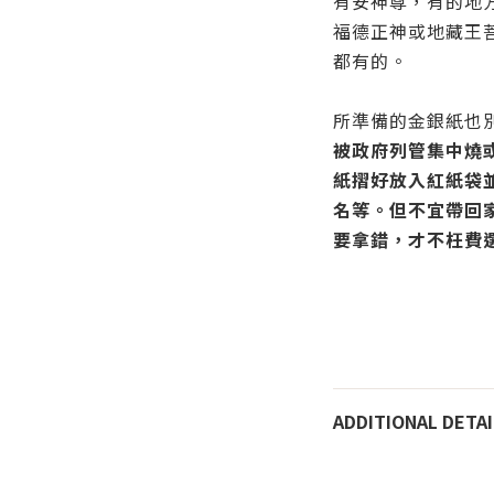
有安神尊，有的地
福德正神或地藏王
都有的。
所準備的金銀紙也
被政府列管集中燒
紙摺好放入紅紙袋
名等。但不宜帶回
要拿錯，才不枉費
ADDITIONAL DETAI