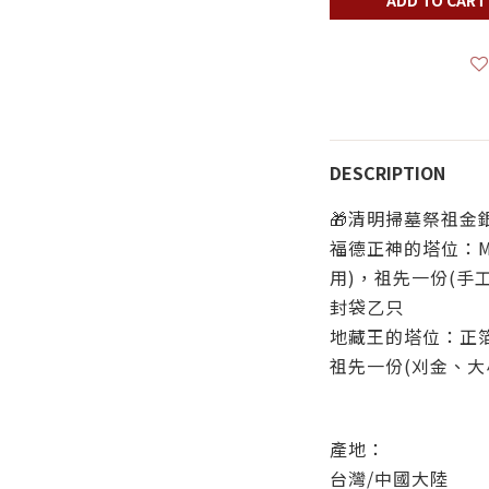
DESCRIPTION
🎁清明掃墓祭祖金
福德正神的塔位：M
用)，祖先一份(手
封袋乙只
地藏王的塔位：正箔
祖先一份(刈金、大
產地：
台灣/中國大陸