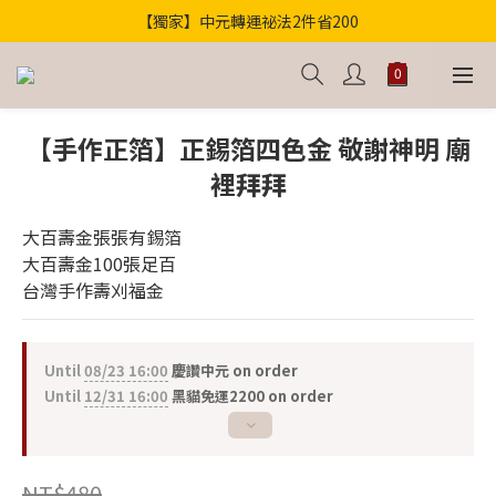
【獨家】中元轉運祕法2件省200
歡迎光臨！全店滿1000免運
歡迎光臨！全店滿1000免運
【手作正箔】正錫箔四色金 敬謝神明 廟
裡拜拜
大百壽金張張有錫箔
大百壽金100張足百
台灣手作壽刈福金
Until
08/23 16:00
慶讚中元 on order
Until
12/31 16:00
黑貓免運2200 on order
NT$480