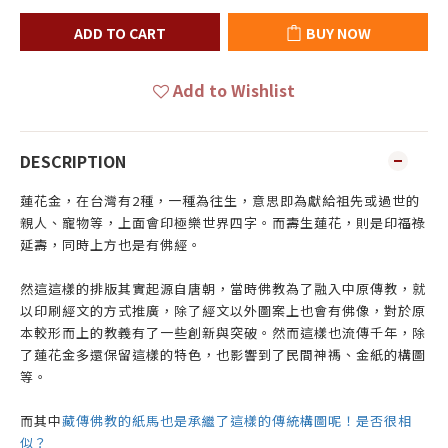
ADD TO CART
BUY NOW
Add to Wishlist
DESCRIPTION
蓮花金，在台灣有2種，一種為往生，意思即為獻給祖先或過世的
親人、寵物等，上面會印極樂世界四字。而壽生蓮花，則是印福祿
延壽，同時上方也是有佛經。
然這這樣的排版其實起源自唐朝，當時佛教為了融入中原傳教，就
以印刷經文的方式推廣，除了經文以外圖案上也會有佛像，對於原
本較形而上的教義有了一些創新與突破。然而這樣也流傳千年，除
了蓮花金多還保留這樣的特色，也影響到了民間神禡、金紙的構圖
等。
而其中
藏傳佛教的紙馬也是承繼了這樣的傳統構圖呢！是否很相
似？