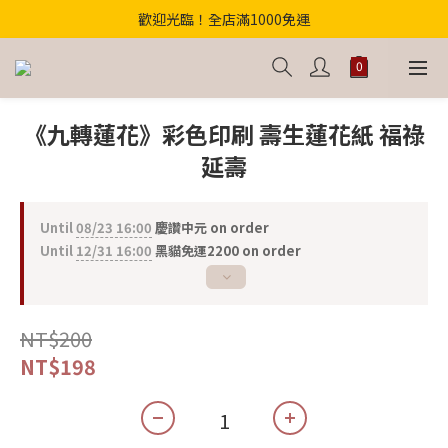
歡迎光臨！全店滿1000免運
歡迎光臨！全店滿1000免運
【首購優惠】結帳輸入"中元財庫168"滿千折百！
【獨家】中元轉運祕法2件省200
《九轉蓮花》彩色印刷 壽生蓮花紙 福祿
歡迎光臨！全店滿1000免運
延壽
Until
08/23 16:00
慶讚中元 on order
Until
12/31 16:00
黑貓免運2200 on order
NT$200
NT$198