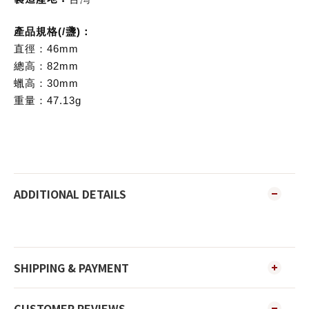
產品規格(/盞)：
直徑：46mm
總高：82mm
蠟高：30mm
重量：47.13g
ADDITIONAL DETAILS
SHIPPING & PAYMENT
CUSTOMER REVIEWS