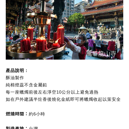
產品說明：
酥油製作
純棉燈蕊不含金屬鉛
每一座蠟燭前後左右淨空10公分以上避免過熱
如在戶外建議半炷香後燒化金紙即可將蠟燭收起以策安全
燃燒時間：
約6小時
製造產地：
台灣