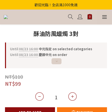
歡迎光臨！全店滿1000免運
歡迎光臨！全店滿1000免運
【首購優惠】結帳輸入"中元財庫168"滿千折百！
【獨家】中元轉運祕法2件省200
酥油防風蠟燭 3對
歡迎光臨！全店滿1000免運
Until
08/23 16:00
中元指定 on selected categories
Until
08/23 16:00
慶讚中元 on order
NT$110
NT$99