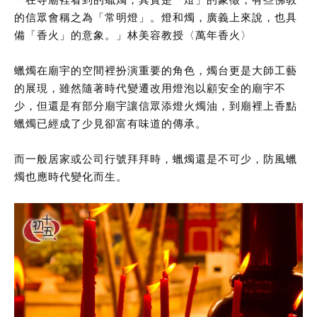
的信眾會稱之為「常明燈」。燈和燭，廣義上來說，也具
備「香火」的意象。」林美容教授〈萬年香火〉
蠟燭在廟宇的空間裡扮演重要的角色，燭台更是大師工藝
的展現，雖然隨著時代變遷改用燈泡以顧安全的廟宇不
少，但還是有部分廟宇讓信眾添燈火燭油，到廟裡上香點
蠟燭已經成了少見卻富有味道的傳承。
而一般居家或公司行號拜拜時，蠟燭還是不可少，防風蠟
燭也應時代變化而生。