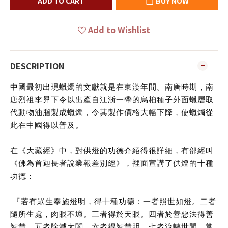
ADD TO CART
BUY NOW
Add to Wishlist
DESCRIPTION
中國最初出現蠟燭的文獻就是在東漢年間。南唐時期，南
唐烈祖李昪下令以出產自江浙一帶的烏桕種子外面蠟層取
代動物油脂製成蠟燭，令其製作價格大幅下降，使蠟燭從
此在中國得以普及。
在《大藏經》中，對供燈的功德介紹得很詳細，有部經叫
《佛為首迦長者說業報差別經》，裡面宣講了供燈的十種
功德：
『若有眾生奉施燈明，得十種功德：
一者照世如燈。二者
隨所生處，肉眼不壞。三者得於天眼。四者於善惡法得善
智慧。五者除滅大闇。六者得智慧明。七者流轉世間，常