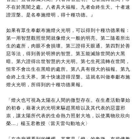
不在於黑闇之處。八者具大福報。九者命終生天。十者速
證涅槃。是名奉施燈明，得十種功德。』
如果有眾生奉獻布施燈火光明，可以得到十種功德果報：
第一用智慧觀照世間就像燈火一般的明亮。第二隨着所出
生的處所，肉眼不會損壞。第三證得天眼通。第四對於善
惡等法，得到善於明辨的智慧。第五能滅除世間的大黑
暗。第六證得出世智慧的大光明。第七生死流轉在世間，
恒常不會出生在黑暗的處所。第八具有很大的福報。第九
命終上生天界。第十快速證得涅槃。這就名叫做奉獻布施
燈火光明，所得到的十種功德果報。
「燈火也可視為太陽在人間的微型存在。在生產活動肇始
的初春，藉著火的光明來驅趕黑暗以及其代表的惡靈邪
祟，讓太陽所代表的生命熱力照射大地，以使萬物欣欣向
榮...」楊玉君教授
〈當天雷勾動地火〉
「在寺廟裡看到的蠟燭，其實是「燈」的象徵，有些佛教