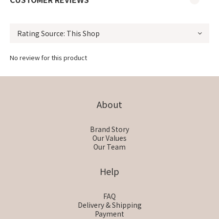
No review for this product
About
Brand Story
Our Values
Our Team
Help
FAQ
Delivery & Shipping
Payment