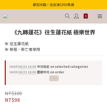
歡迎光臨！全店滿1000免運
歡迎光臨！全店滿1000免運
【首購優惠】結帳輸入"中元財庫168"滿千折百！
【獨家】中元轉運祕法2件省200
《九轉蓮花》往生蓮花紙 極樂世界
歡迎光臨！全店滿1000免運
🌺 往生蓮花紙
🌺 祭祖、新亡者使用
Until
08/23 16:00
中元指定 on selected categories
Until
08/23 16:00
慶讚中元 on order
NT$100
NT$98