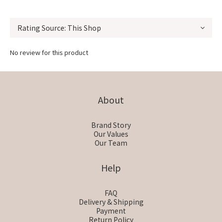
No review for this product
About
Brand Story
Our Values
Our Team
Help
FAQ
Delivery & Shipping
Payment
Return Policy