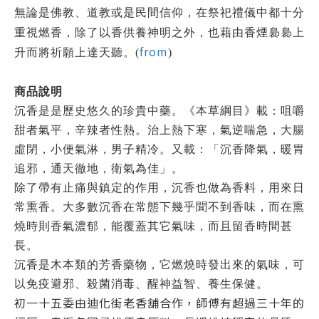
無論是佛教、道教或是民間信仰，在祭祀禮儀中都十分
重視燃香，除了以香供養神明之外，也藉由香煙裊裊上
from
升而將祈願上達天聽。(
)
商品說明
沉香是是歷史悠久的珍貴中藥。《本草綱目》載：咀嚼
甜者氣平，辛辣者性熱。治上熱下寒，氣逆喘急，大腸
虛閉，小便氣淋，男子精冷。又載：「沉香降氣，暖胃
追邪，通天徹地，衛氣為佳」。
除了帶有止痛與鎮定的作用，沉香也做為香料，用來日
常熏香。大多數沉香在常態下幾乎聞不到香味，而在熏
燒時則香氣濃郁，能覆蓋其它氣味，而且留香時間甚
長。
沉香是木本類的芳香藥物，它燃燒時發出來的氣味，可
以免疫避邪、殺菌消毒、醒神益智、養生保健。
初一十五委由迪化街老香舖合作，師傅有超過三十年的