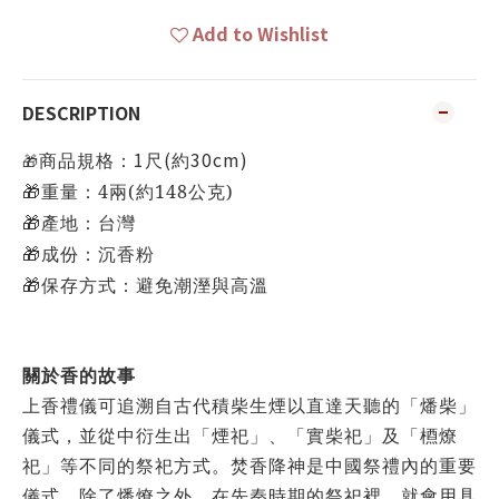
Add to Wishlist
DESCRIPTION
1
(
30cm)
商品規格：
尺
約
🎁
🎁
重量：4兩(約148公克)
🎁
產地：台灣
🎁
成份：沉香粉
🎁
保存方式：避免潮溼與高溫
關於香的故事
上香禮儀可追溯自古代積柴生煙以直達天聽的「燔柴」
儀式，並從中衍生出「煙祀」、「實柴祀」及「槱燎
祀」等不同的祭祀方式。焚香降神是中國祭禮內的重要
儀式，除了燔燎之外，在先秦時期的祭祀裡，就會用具