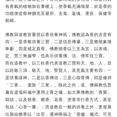
有香氣的植物加在黍稷上，使香氣充滿墻屋，於是香的
功能便從祭神擴充至避邪、去鬼、返魂、逐疫、保健等
範疇。
佛教與道教皆重視以香供養神祇，佛教認為香的含意有
四：一是恭敬供養三寶，二是信息傳遞，三是燃燒象徵
奉獻，四是戒定真香。佛教燒香以三支為宜，以表戒、
定、慧三無漏學，也表示供養佛、法、僧常住三寶。
而在道教中，以三柱香代表道教三寶和天、地、人，並
以此敬三清，敬天、地、聖賢人。其意義主要有四：一
是供養諸神。二是以香傳信，三是心假香傳，四是修持
「三香」、盪除「三業」。除此之外，道、佛兩教也普
遍在道場科儀中運用上香之儀，如大乘佛教的「香贊」
唱頌，以及燒香、燃香、花香、塗香等行香方式，甚至
包括「心香一瓣」；而道教在一般的供養之外，更發展
出藉由燃香以「出官」通神降福之「發爐」儀式。可見