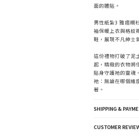
面的體貼。
男性紙紮3 雅痞襯
袖保暖上衣與格紋
鞋，展現不凡紳士
這份禮物打破了泥
起，精緻的衣物將
貼身守護祂的靈魂
祂：無論在哪個維
著。
SHIPPING & PAYM
CUSTOMER REVIE