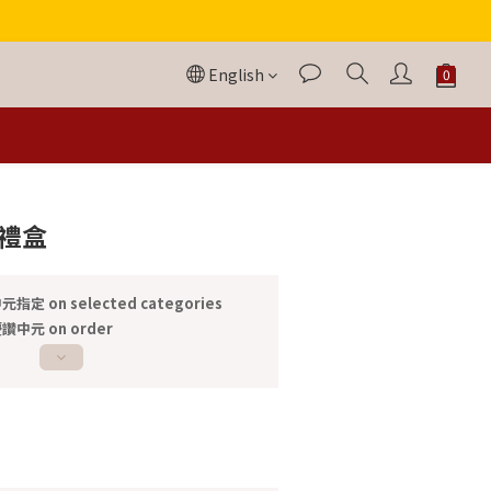
English
BUY NOW
飾禮盒
元指定 on selected categories
讚中元 on order