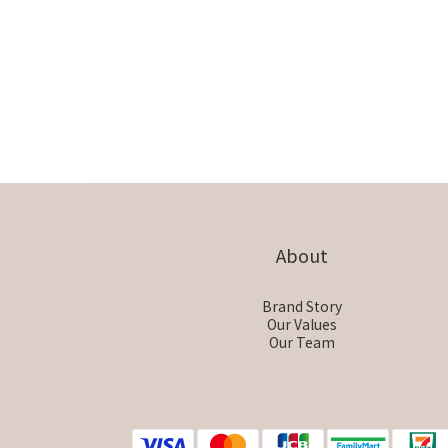
About
Brand Story
Our Values
Our Team