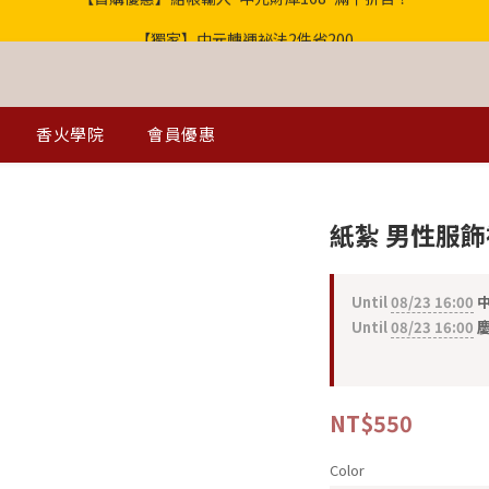
【獨家】中元轉運祕法2件省200
歡迎光臨！全店滿1000免運
歡迎光臨！全店滿1000免運
香火學院
會員優惠
紙紮 男性服
Until
08/23 16:00
中
Until
08/23 16:00
慶
NT$550
Color