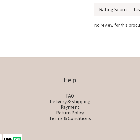
No review for this produ
Help
FAQ
Delivery & Shipping
Payment
Return Policy
Terms & Conditions