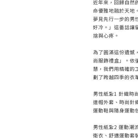
近年來，回歸自然
命優雅地融於天地
夢見先行一步的男
好冷。」這番話讓
捨與心疼。
為了圓滿這份遺憾
尚服飾禮盒」。依
慧，我們用精確的
劃了跨越四季的衣
男性紙紮1 針織時
連帽外套、時尚針
運動鞋與隨身運動
男性紙紮2 運動潮
衛衣、舒適運動套