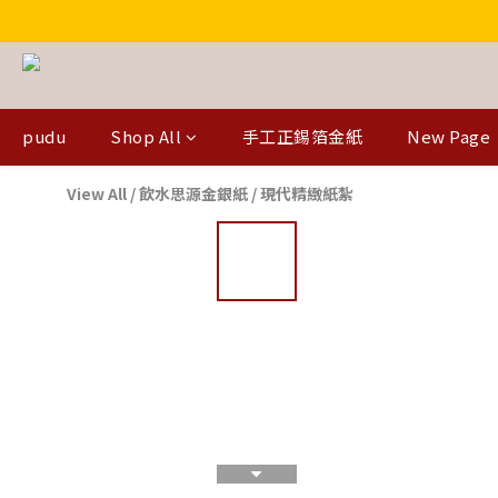
pudu
Shop All
手工正錫箔金紙
New Page
View All
/
飲水思源金銀紙
/
現代精緻紙紮