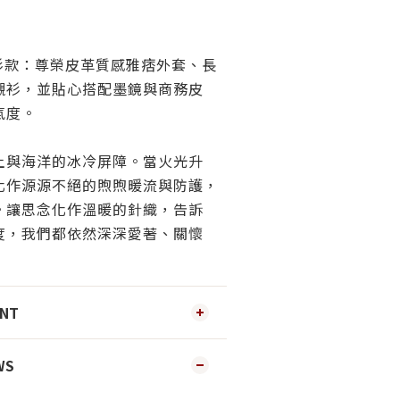
衫款：尊榮皮革質感雅痞外套、長
襯衫，並貼心搭配墨鏡與商務皮
氣度。
土與海洋的冰冷屏障。當火光升
化作源源不絕的煦煦暖流與防護，
。讓思念化作溫暖的針織，告訴
度，我們都依然深深愛著、關懷
ENT
WS