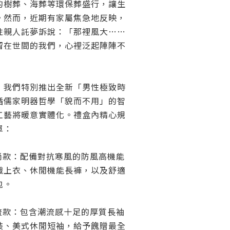
的樹葬、海葬等環保葬盛行，讓生
。然而，近期有家屬焦急地反映，
性親人託夢訴說：「那裡風大……
留在世間的我們，心裡泛起陣陣不
，我們特別推出全新「男性極致時
循儒家明器哲學「貌而不用」的智
工藝將暖意實體化。禮盒內精心規
單：
尚款：配備對抗寒風的防風高機能
織上衣、休閒機能長褲，以及舒適
包。
流款：包含潮流感十足的厚質長袖
裝、美式休閒短袖，給予餽贈最全