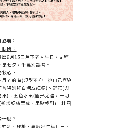
緣必看：
佳時機？
曆8月15日月下老人生日，是拜
不是七夕，千萬別誤會。
老歡心？
甜月老的嘴(類型不拘，挑自己喜歡
會特別拜白糖或紅糖)、鮮花(與
果)、五色水果(圓形尤佳，一切
(祈求姻緣早成、早點找到)、桂圓
些什麼？
的姓名、地址、農曆出生年月日、