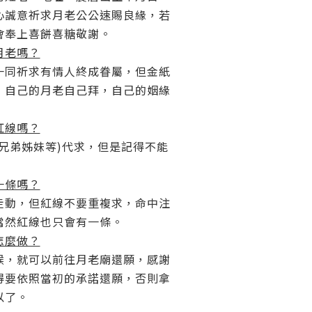
心誠意祈求月老公公速賜良緣，若
會奉上喜餅喜糖敬謝。
月老嗎？
一同祈求有情人終成眷屬，但金紙
，自己的月老自己拜，自己的姻緣
紅線嗎？
兄弟姊妹等)代求，但是記得不能
一條嗎？
走動，但紅線不要重複求，命中注
當然紅線也只會有一條。
怎麼做？
候，就可以前往月老廟還願，感謝
得要依照當初的承諾還願，否則拿
以了。