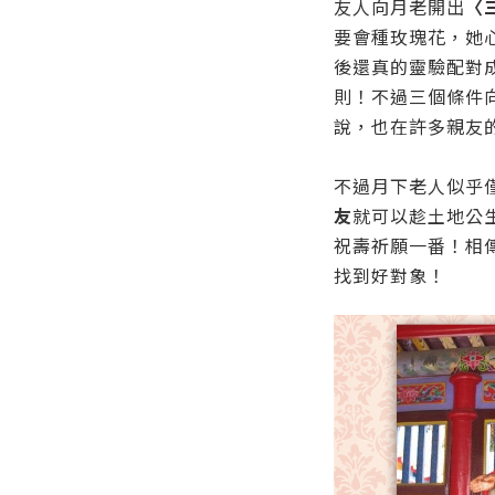
友人向月老開出
〈
要會種玫瑰花，她
後還真的靈驗配對
則！不過三個條件
說，也在許多親友
不過月下老人似乎
友
就可以趁土地公
祝壽祈願一番！相
找到好對象！