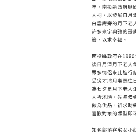
年，南投縣政府顧
人祠，以發展日月
白雲庵旁的月下老
許多來字典雅的籤
籤，以求幸福。
南投縣政府在198
後日月潭月下老人
眾多情侶來此進行
受災才將月老遷往
為七夕是月下老人
人祈求時，先準備金
做為供品，祈求時
喜歡對象的類型即
知名部落客宅女小