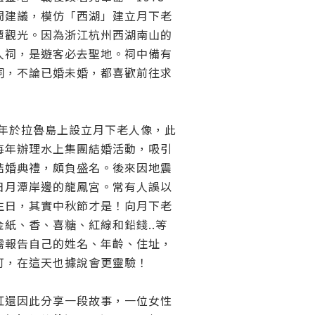
問建議，模仿「西湖」建立月下老
潭觀光。因為浙江杭州西湖南山的
人祠，是遊客必去聖地。祠中備有
詞，不論已婚未婚，都喜歡前往求
0年於拉魯島上設立月下老人像，此
每年辦理水上集團結婚活動，吸引
結婚典禮，頗負盛名。後來因地震
日月潭岸邊的龍鳳宮。常有人誤以
生日，其實中秋節才是！向月下老
紙、香、喜糖、紅線和鉛錢..等
需報告自己的姓名、年齡、住址，
可，在這天也據說會更靈驗！
紅還因此分享一段故事，一位女性