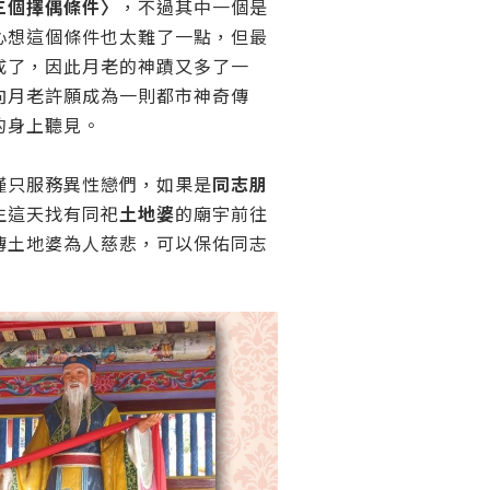
三個擇偶條件〉
，不過其中一個是
心想這個條件也太難了一點，但最
成了，因此月老的神蹟又多了一
向月老許願成為一則都市神奇傳
的身上聽見。
僅只服務異性戀們，如果是
同志朋
生這天找有同祀
土地婆
的廟宇前往
傳土地婆為人慈悲，可以保佑同志