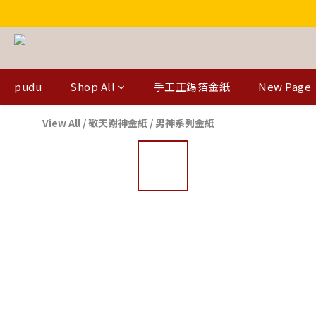
pudu
Shop All
手工正錫箔金紙
New Page
View All
/
敬天謝神金紙
/
男神系列金紙