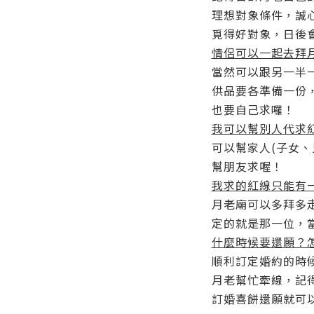
理想對象條件，誠
覓得好對象，日後
情侶可以一起去拜
當然可以跟另一半
供品要各準備一份
也要自己求囉！
我可以幫別人代求
可以幫家人(子女、
幫朋友求喔！
我求的紅線只能有
月老廟可以多拜多
定的就是那一位，
什麼時候要還願？
順利訂定婚約的時
月老幫忙牽線，記
訂婚喜餅還願就可