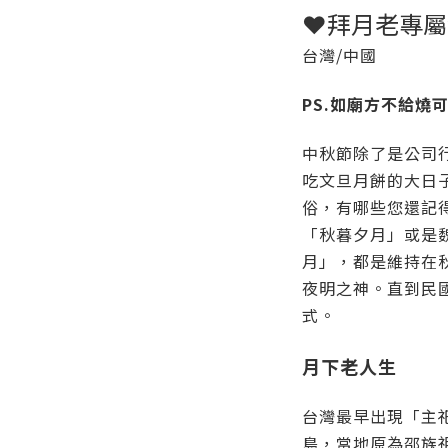
❤拜月老專屬
台灣/中國
PS.如廟方不給燒
中秋節除了是公司
吃文旦月餅的大日
俗，有哪些您還記
「秋暮夕月」或是
月」，都是維持在
夜明之神。直到民
式。
月下老人生
台灣最早出現「主
島，當地原為邵族祖