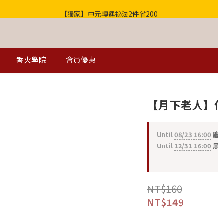
【獨家】中元轉運祕法2件省200
歡迎光臨！全店滿1000免運
歡迎光臨！全店滿1000免運
香火學院
會員優惠
【月下老人】
Until
08/23 16:00
慶
Until
12/31 16:00
黑
NT$160
NT$149