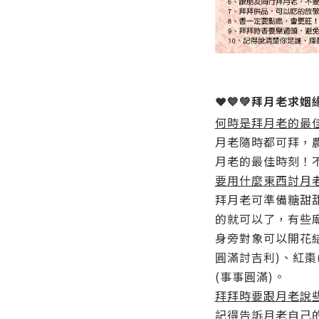
❤💙💚拜月老求姻
何時是拜月老的最
月老隨時都可拜，農
月老的最佳時刻！
要用什麼東西討月
拜月老可準備糖甜
的就可以了，有些廟
身旁對象可以開花結
圓滿討吉利)、紅棗
(事事圓滿)。
拜拜時要跟月老說
記得告訴月老自己