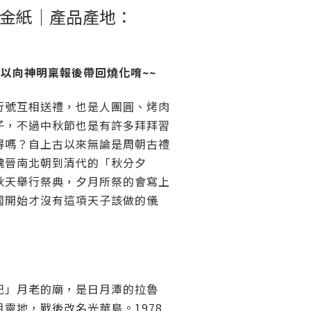
金紙｜產品產地：
可以向神明稟報後帶回燒化唷~~
行號互相送禮，也是人團圓、烤肉
子，不過中秋節也是有許多拜拜習
得嗎？自上古以來無論是周朝古禮
魏晉南北朝到清代的「秋分夕
秋天舉行祭典，夕月所祭的會寫上
國開始才沒有這項天子該做的儀
祀」月老的廟，是日月潭的拉魯
靈地，戰後改名光華島。1978