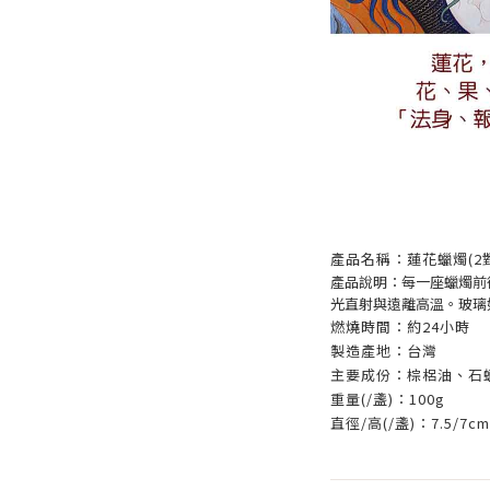
產品名稱：蓮花蠟燭(2
產品說明：每一座蠟燭前
光直射與遠離高溫。玻璃
燃燒時間：約24小時
製造產地：台灣
主要成份：棕梠油、石
重量(/盞)：100g
直徑/高(/盞)：7.5/7cm