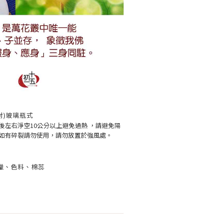
對)玻璃瓶式
後左右淨空10公分以上避免過熱 ，請避免陽
如有碎裂請勿使用，請勿放置於強風處。
蠟、色料、棉蕊