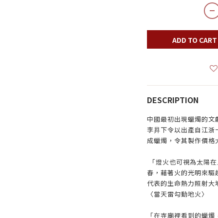
ADD TO CART
DESCRIPTION
中國最初出現蠟燭的文
李昪下令以出產自江浙
成蠟燭，令其製作價格
「燈火也可視為太陽在
春，藉著火的光明來驅
代表的生命熱力照射大地
〈當天雷勾動地火〉
「在寺廟裡看到的蠟燭