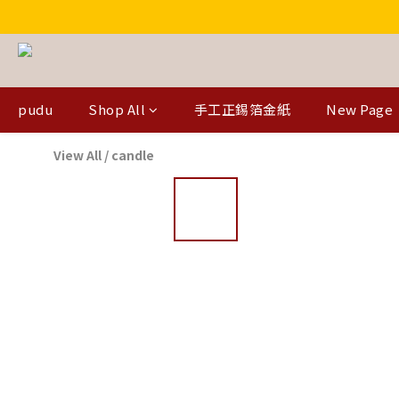
pudu
Shop All
手工正錫箔金紙
New Page
View All
/
candle