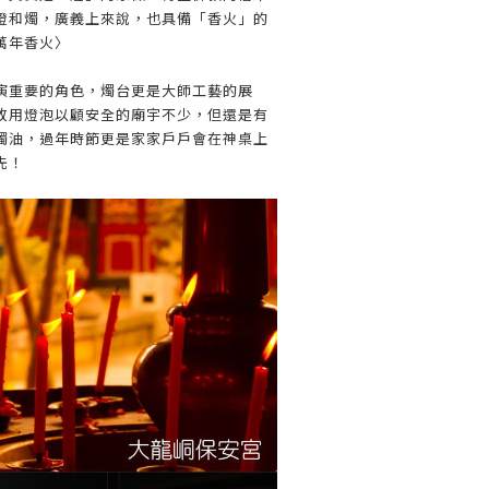
燈和燭，廣義上來說，也具備「香火」的
萬年香火〉
演重要的角色，燭台更是大師工藝的展
改用燈泡以顧安全的廟宇不少，但還是有
燭油，過年時節更是家家戶戶會在神桌上
先！