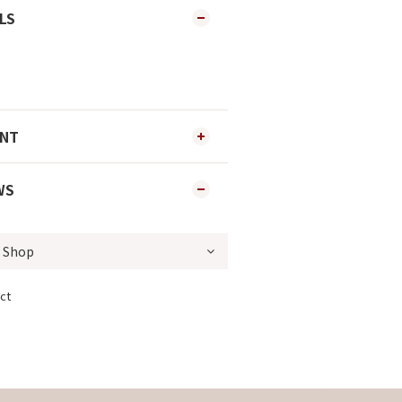
LS
ENT
WS
ct