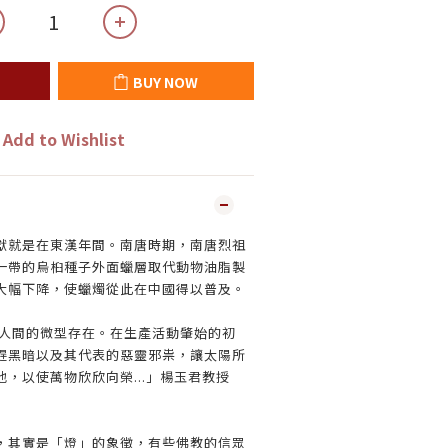
BUY NOW
Add to Wishlist
獻就是在東漢年間。南唐時期，南唐烈祖
一帶的烏桕種子外面蠟層取代動物油脂製
大幅下降，使蠟燭從此在中國得以普及。
人間的微型存在。在生產活動肇始的初
趕黑暗以及其代表的惡靈邪祟，讓太陽所
，以使萬物欣欣向榮...」楊玉君教授
，其實是「燈」的象徵，有些佛教的信眾