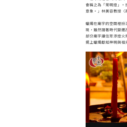
會稱之為「常明燈」。
意象。」林美容教授〈
蠟燭在廟宇的空間裡扮
現，雖然隨著時代變遷
部分廟宇讓信眾添燈火
擺上蠟燭獻給神明與祖