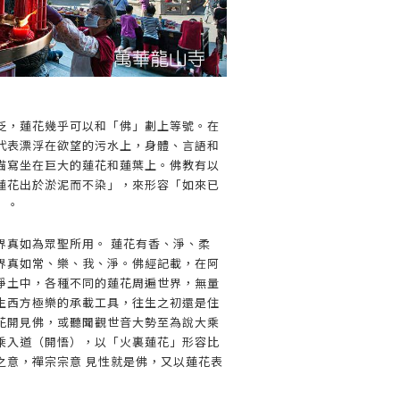
泛，蓮花幾乎可以和「佛」劃上等號。在
代表漂浮在欲望的污水上，身體、言語和
描寫坐在巨大的蓮花和蓮葉上。佛教有以
蓮花出於淤泥而不染」，來形容「如來已
」。
界真如為眾聖所用。 蓮花有香、淨、柔
界真如常、樂、我、淨。佛經記載，在阿
淨土中，各種不同的蓮花周遍世界，無量
生西方極樂的承載工具，往生之初還是住
花開見佛，或聽聞觀世音大勢至為說大乘
乘入道（開悟），以「火裏蓮花」形容比
之意，禪宗宗意 見性就是佛，又以蓮花表