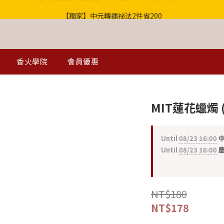
【獨家】中元轉運祕法2件省200
歡迎光臨！全店滿1000免運
歡迎光臨！全店滿1000免運
香火學院
會員優惠
MIT蓮花蠟燭 
Until
08/23 16:00
中
Until
08/23 16:00
慶
NT$180
NT$178