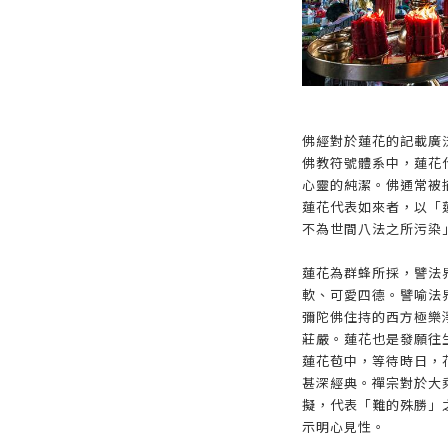
佛經對於蓮花的記載廣
佛教符號體系中，蓮花
心靈的純潔。佛通常被
蓮花代表如來者，以「
不為世間八法之所污染
蓮花為群蜂所採，譬法
軟、可愛四德。譬喻法
彌陀佛住持的西方極樂
莊嚴。蓮花也是發願往
蓮花苞中，等待時日，
甚深經典。禪宗對於大
擬，代表「難的殊勝」
示明心見性。