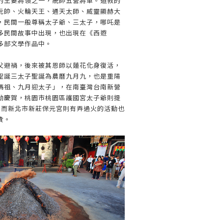
的主要將領之一，統帥五營將軍。道教的
元帥、火輪天王、通天太師、威靈顯赫大
，民間一般尊稱太子爺、三太子，哪吒是
多民間故事中出現，也出現在《西遊
多部文學作品中。
父避禍，後來被其恩師以蓮花化身復活，
聖誕三太子聖誕為農曆九月九，也是重陽
媽祖、九月迎太子」，在南臺灣台南新營
動慶賀，桃園市桃園區護國宮太子爺則提
，而新北市新莊保元宮則有弄過火的活動也
貴。