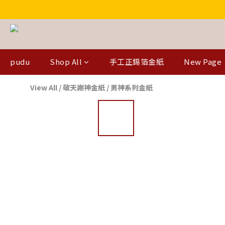
pudu
Shop All
手工正錫箔金紙
New Page
View All
/
敬天謝神金紙
/
男神系列金紙