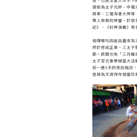
徒，也是玉皇大帝手下
頭銜為太子元帥、中壇
將軍、三壇海會大神等
華人崇敬的神靈，於很
記》、《封神演義》等
相傳哪吒因故自盡來為
終於修成正果。三太子
節。民間也有「三月瘋
太子宮也會舉辦盛大活
前一連5天的夜巡暗訪
登錄為文資保存相當珍