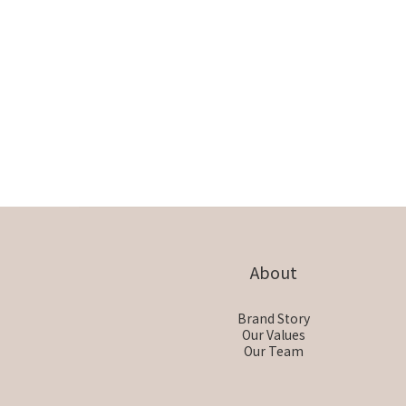
About
Brand Story
Our Values
Our Team