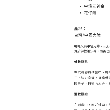
中壇元帥金
花仔錢
產地：
台灣/中國大陸
哪吒又稱中壇元帥、三太
源於佛教護法神，而後也
佛教觀點
在佛教經典傳說中，哪
子，法力高強，擁護佛
的弟子，稱哪吒太子、
道教觀點
在道教中，哪吒姓李，