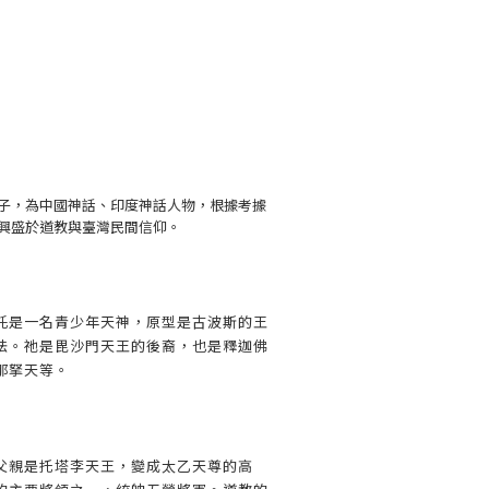
子，為中國神話、印度神話人物，根據考據
興盛於道教與臺灣民間信仰。
吒是一名青少年天神，原型是古波斯的王
法。祂是毘沙門天王的後裔，也是釋迦佛
那拏天等。
父親是托塔李天王，變成太乙天尊的高