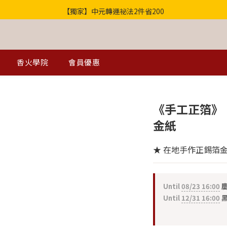
【獨家】中元轉運祕法2件省200
歡迎光臨！全店滿1000免運
歡迎光臨！全店滿1000免運
香火學院
會員優惠
《手工正箔》
金紙
★ 在地手作正錫箔
Until
08/23 16:00
慶
Until
12/31 16:00
黑