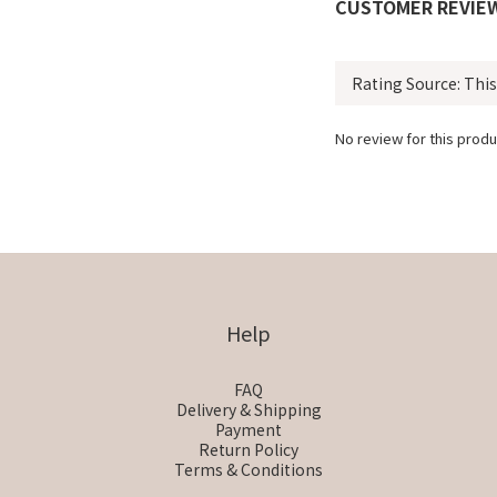
CUSTOMER REVIE
No review for this produ
Help
FAQ
Delivery & Shipping
Payment
Return Policy
Terms & Conditions