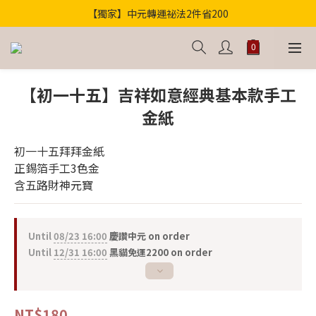
【獨家】中元轉運祕法2件省200
歡迎光臨！新會員贈100購物金
歡迎光臨！新會員贈100購物金
【初一十五】吉祥如意經典基本款手工
金紙
初一十五拜拜金紙
正錫箔手工3色金
含五路財神元寶
Until
08/23 16:00
慶讚中元 on order
Until
12/31 16:00
黑貓免運2200 on order
NT$180