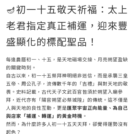
🪔初一十五敬天祈福：太上
老君指定真正補運，迎來豐
盛顯化的標配聖品！
每逢農曆初一、十五，是天地磁場交接、月亮朔望盈缺
的關鍵時刻。
自古以來，初一十五祭拜神明絕非迷信，而是承襲三皇
五帝、周公孔子，流傳數千年的「吉禮」與對天地的敬
畏。史料記載，古代天子文武百官皆須於朔望入廟參
拜，近代亦有「陽官朔望必祭城隍」的傳統。這不僅是
人與天地的良性互動，更是
匯聚宇宙正向能量、為自己
與店家「補運、轉運」的黃金時機
。
然而，為什麼許多人初一十五天天拜，卻覺得運勢沒有
起色？