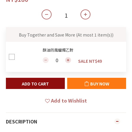
Buy Together and Save More
(At most 1 item(s))
酥油防風蠟燭乙對
SALE NT$49
ADD TO CART
BUY NOW
Add to Wishlist
DESCRIPTION