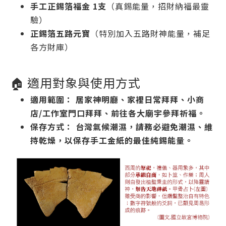
手工正錫箔福金 1支
（真錫能量，招財納福最靈
驗）
正錫箔五路元寶
（特別加入五路財神能量，補足
各方財庫）
🏠 適用對象與使用方式
適用範圍：
居家神明廳、家裡日常拜拜、小商
店/工作室門口拜拜、前往各大廟宇參拜祈福。
保存方式：
台灣氣候潮濕，請務必避免潮濕、維
持乾燥，以保存手工金紙的最佳純錫能量。