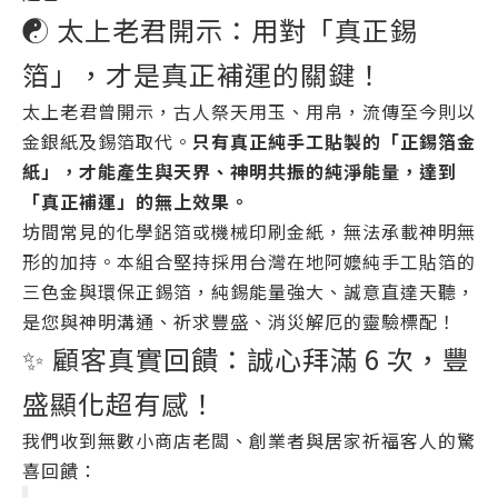
☯️ 太上老君開示：用對「真正錫
箔」，才是真正補運的關鍵！
太上老君曾開示，古人祭天用玉、用帛，流傳至今則以
金銀紙及錫箔取代。
只有真正純手工貼製的「正錫箔金
紙」，才能產生與天界、神明共振的純淨能量，達到
「真正補運」的無上效果。
坊間常見的化學鋁箔或機械印刷金紙，無法承載神明無
形的加持。本組合堅持採用台灣在地阿嬤純手工貼箔的
三色金與環保正錫箔，純錫能量強大、誠意直達天聽，
是您與神明溝通、祈求豐盛、消災解厄的靈驗標配！
✨ 顧客真實回饋：誠心拜滿 6 次，豐
盛顯化超有感！
我們收到無數小商店老闆、創業者與居家祈福客人的驚
喜回饋：