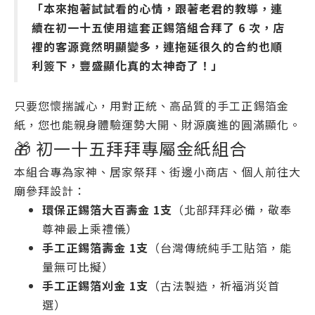
「本來抱著試試看的心情，跟著老君的教導，連
續在初一十五使用這套正錫箔組合拜了 6 次，店
裡的客源竟然明顯變多，連拖延很久的合約也順
利簽下，豐盛顯化真的太神奇了！」
只要您懷揣誠心，用對正統、高品質的手工正錫箔金
紙，您也能親身體驗運勢大開、財源廣進的圓滿顯化。
🎁 初一十五拜拜專屬金紙組合
本組合專為家神、居家祭拜、街邊小商店、個人前往大
廟參拜設計：
環保正錫箔大百壽金 1支
（北部拜拜必備，敬奉
尊神最上乘禮儀）
手工正錫箔壽金 1支
（台灣傳統純手工貼箔，能
量無可比擬）
手工正錫箔刈金 1支
（古法製造，祈福消災首
選）