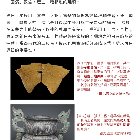
「圓滿」觀念，產生一種相融的延續。
祭日月星辰用「實柴」之祀，實柴的意思為燃燒堆積柴薪，使「煙
氣」上聞於天神，這也是日後以中藥材與竹子為香的緣由。 陳放
在柴薪之上的祭品，依神的尊卑而有差別：禋祀用玉、帛、全牲；
實柴之祀只有帛沒有玉，牲體是經過節解的；槱燎之祀只有節解的
牲體。當然古代的玉與帛，後來也用金銀紙與錫箔取代，所以可見
錫箔的重要性。