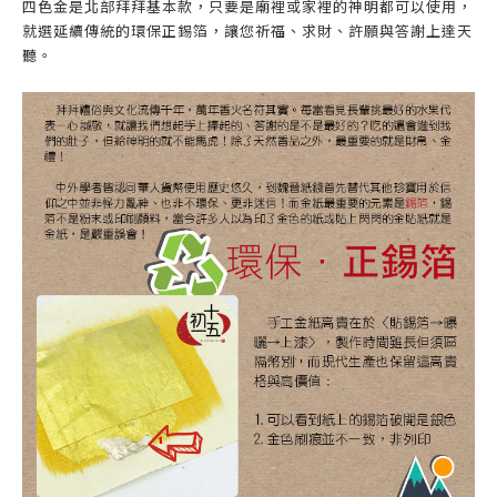
四色金是北部拜拜基本款，只要是廟裡或家裡的神明都可以使用，
就選延續傳統的環保正錫箔，讓您祈福、求財、許願與答謝上達天
聽。