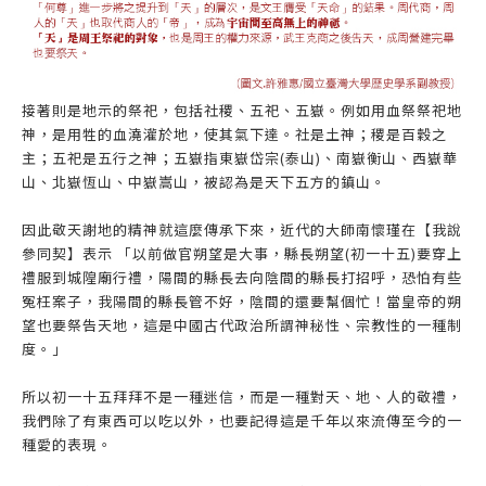
接著則是地示的祭祀，包括社稷、五祀、五嶽。例如用血祭祭祀地
神，是用牲的血澆灌於地，使其氣下達。社是土神；稷是百穀之
主；五祀是五行之神；五嶽指東嶽岱宗(泰山)、南嶽衡山、西嶽華
山、北嶽恆山、中嶽嵩山，被認為是天下五方的鎮山。
因此敬天謝地的精神就這麼傳承下來，近代的大師南懷瑾在【我說
參同契】表示 「以前做官朔望是大事，縣長朔望(初一十五)要穿上
禮服到城隍廟行禮，陽間的縣長去向陰間的縣長打招呼，恐怕有些
冤枉案子，我陽間的縣長管不好，陰間的還要幫個忙！當皇帝的朔
望也要祭告天地，這是中國古代政治所謂神秘性、宗教性的一種制
度。」
所以初一十五拜拜不是一種迷信，而是一種對天、地、人的敬禮，
我們除了有東西可以吃以外，也要記得這是千年以來流傳至今的一
種愛的表現。