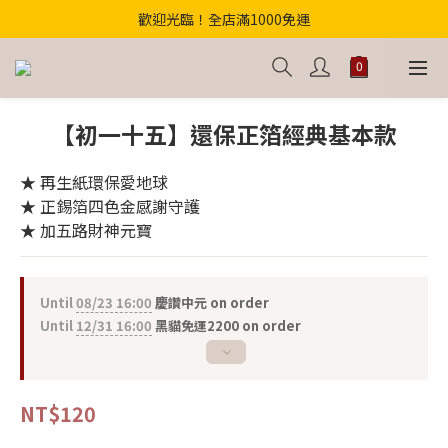
歡迎光臨！全店滿1000免運
歡迎光臨！全店滿1000免運
【首購優惠】結帳輸入"中元財庫168"滿千折百！
【獨家】中元轉運祕法2件省200
歡迎光臨！全店滿1000免運
【初一十五】還保正箔經典基本款
★ 再生紙環保愛地球
★ 正錫箔四色金感謝守護
★ 加五路財神元寶
Until
08/23 16:00
慶讚中元 on order
Until
12/31 16:00
黑貓免運2200 on order
NT$120