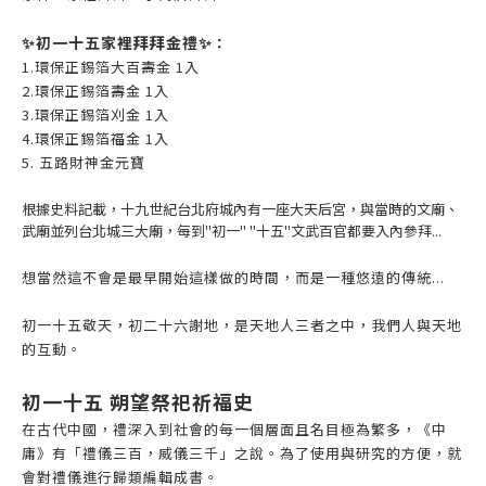
✨初一十五家裡拜拜金禮
✨
：
1.環保正錫箔大百壽金 1入
2.環保正錫箔壽金 1入
3.環保正錫箔刈金 1入
4.環保正錫箔福金 1入
5. 五路財神金元寶
根據史料記載，十九世紀台北府城內有一座大天后宮，與當時的文廟、
武廟並列台北城三大廟，每到"初一" "十五"文武百官都要入內參拜...
想當然這不會是最早開始這樣做的時間，而是一種悠遠的傳統...
初一十五敬天，初二十六謝地，是天地人三者之中，我們人與天地
的互動。
初一十五 朔望祭祀祈福史
在古代中國，禮深入到社會的每一個層面且名目極為繁多，《中
庸》有「禮儀三百，威儀三千」之說。為了使用與研究的方便，就
會對禮儀進行歸類編輯成書。