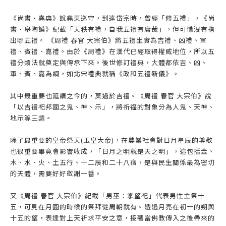
《尚書•堯典》說堯東巡守，到達岱宗時，曾經「修五禮」，《尚
書•皋陶謨》紀載「天秩有禮，自我五禮有庸哉」，但可惜沒有指
出哪五禮。 《周禮 春官 大宗伯》將五禮坐實為吉禮、凶禮、軍
禮、賓禮、嘉禮。由於《周禮》在漢代已經取得權威地位，所以五
禮分類法就奠定與傳承下來。後世修訂禮典，大體都依吉、凶、
軍、賓、嘉為綱，如北宋禮典就稱《政和五禮新儀》。
其中最重要也延續之今的，莫過於吉禮。《周禮 春官 大宗伯》說
「以吉禮祀邦國之鬼、神、示」，將祈福的對象分為人鬼、天神、
地示等三類。
除了最重要的皇帝祭天(玉皇大帝)，在農業社會對日月星辰的尊敬
也很重要畢竟會影響收成，「日月之明就是天之明」，這包括金、
木、水、火、土五行、十二辰和二十八宿，是與民生關係最為密切
的天體，需要好好敬謝一番。
又《周禮 春官 大宗伯》紀載「男巫：掌望祀」代表男性主祭十
五，可見在月圓的時候的祭拜從周朝就有。透過月亮在初一的朔與
十五的望，表達對上天祈求平安之意，接著當佛教傳入之後帶來的