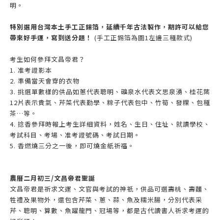
明。
特別選用台灣本土手工正錫箔，延續千年古法製作，期許可以給您
帶來好手運，寫到送分題！
(手工正錫箔為圖1左邊三種款式)
考生如何參拜文昌帝君？
1. 准考證影本
2. 準備當天會穿的衣物
3. 挑選單數樣的供品如蔥代表聰明、礦泉水代表文思泉湧、桂花葉
12片表示貴氣、芹菜代表勤學、粽子代表包中、竹筍、發粿、包種
茶…等。
4. 捻香參拜時報上考生詳細資料，姓名、生日、住址、就讀學校、
考試科目、考場、准考證號碼、考試日期。
5. 香燃燒三分之一後，即可燒金紙祈福。
農曆二月初三/文昌帝君聖誕
文昌帝君是祈求文運、文官與考試的神祇，供品可選壽桃、壽麵、
牲禮及果物外，還包含芹菜、蔥、蒜、魚及糯米腸，分別代表采
芹、聰明、算數、魚躍龍門、冠場等，都是古代讀書人祈求考運的