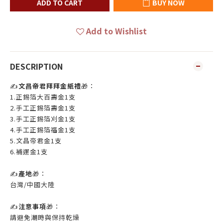
ADD TO CART
BUY NOW
Add to Wishlist
DESCRIPTION
✍️
文昌帝君拜拜金紙禮
🎁：
1.正錫箔大百壽金1支
2.手工正錫箔壽金1支
3.手工正錫箔刈金1支
4.手工正錫箔福金1支
5.文昌帝君金1支
6.補運金1支
✍️
產地
🎁：
台灣/中國大陸
✍️
注意事項
🎁：
請避免潮時與保持乾燥