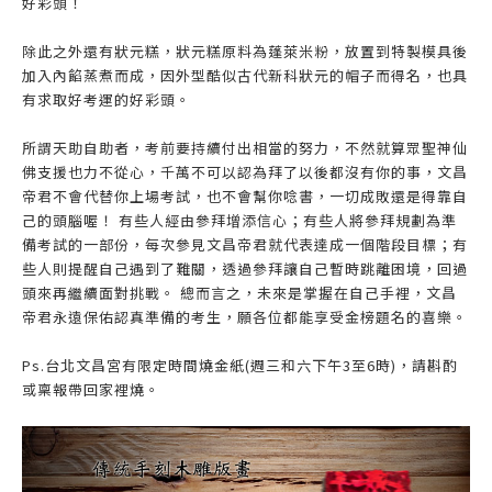
好彩頭！
除此之外還有狀元糕，狀元糕原料為蓬萊米粉，放置到特製模具後
加入內餡蒸煮而成，因外型酷似古代新科狀元的帽子而得名，也具
有求取好考運的好彩頭。
所謂天助自助者，考前要持續付出相當的努力，不然就算眾聖神仙
佛支援也力不從心，千萬不可以認為拜了以後都沒有你的事，文昌
帝君不會代替你上場考試，也不會幫你唸書，一切成敗還是得靠自
己的頭腦喔！ 有些人經由參拜增添信心；有些人將參拜規劃為準
備考試的一部份，每次參見文昌帝君就代表達成一個階段目標；有
些人則提醒自己遇到了難關，透過參拜讓自己暫時跳離困境，回過
頭來再繼續面對挑戰。 總而言之，未來是掌握在自己手裡，文昌
帝君永遠保佑認真準備的考生，願各位都能享受金榜題名的喜樂。
Ps.台北文昌宮有限定時間燒金紙(週三和六下午3至6時)，請斟酌
或稟報帶回家裡燒。