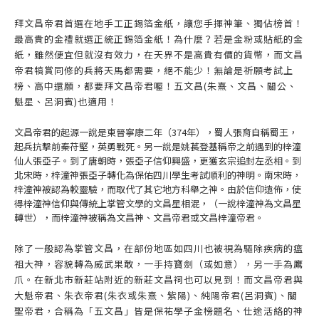
拜文昌帝君首選在地手工正錫箔金紙，讓您手揮神筆、獨佔榜首！
最高貴的金禮就選正統正錫箔金紙！為什麼？若是金粉或貼紙的金
紙，雖然便宜但就沒有效力，在天界不是高貴有價的貨幣，而文昌
帝君犒賞同修的兵將天馬都需要，絕不能少！無論是祈願考試上
榜、高中還願，都要拜文昌帝君喔！五文昌(朱熹、文昌、關公、
魁星、呂洞賓)也適用！
文昌帝君的起源一說是東晉寧康二年（374年），蜀人張育自稱蜀王，
起兵抗擊前秦苻堅，英勇戰死。另一說是姚萇登基稱帝之前遇到的梓潼
仙人張亞子。到了唐朝時，張亞子信仰興盛，更獲玄宗追封左丞相。到
北宋時，梓潼神張亞子轉化為保佑四川學生考試順利的神明。南宋時，
梓潼神被認為較靈驗，而取代了其它地方科舉之神。由於信仰遠佈，使
得梓潼神信仰與傳統上掌管文學的文昌星相混，（一說梓潼神為文昌星
轉世），而梓潼神被稱為文昌神、文昌帝君或文昌梓潼帝君。
除了一般認為掌管文昌，在部份地區如四川也被視為驅除疾病的瘟
祖大神，容貌轉為威武果敢，一手持寶劍（或如意），另一手為鷹
爪。在新北市新莊站附近的新莊文昌祠也可以見到！而文昌帝君與
大魁帝君、朱衣帝君(朱衣或朱熹、紫陽)、純陽帝君(呂洞賓)、關
聖帝君，合稱為「五文昌」皆是保祐學子金榜題名、仕途活絡的神