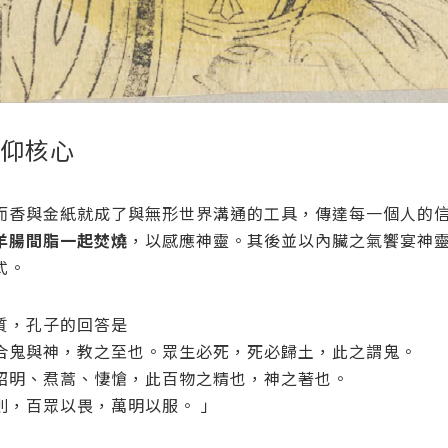
信仰核心
而香與金紙就成了與無形世界溝通的工具，傳達每一個人的信
羊腸間脂一起焚燒
，以感應神靈。其後並以內臟之氣饗宴神
式。
質，孔子的回答是
合鬼與神，教之至也。眾生必死，死必歸土，此之謂鬼。
昭明、焄蒿、悽愴，此百物之精也，神之著也。
則，百眾以畏，萬明以服。 」