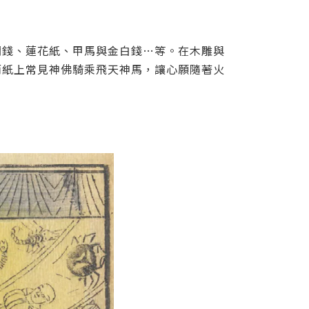
關錢、蓮花紙、甲馬與金白錢…等。在木雕與
而紙上常見神佛騎乘飛天神馬，讓心願隨著火