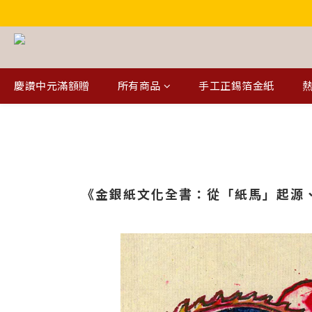
慶讚中元滿額贈
所有商品
手工正錫箔金紙
熱
《金銀紙文化全書：從「紙馬」起源