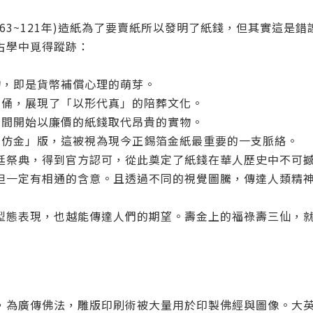
63~121年)造紙為了要賣紙所以發明了紙錢，但其實這是
古學中覓得蹤跡：
物，即是貨幣補償心理的萌芽。
馬俑，展現了「以形代真」的陪葬文化。
民間開始以廉價的紙錢取代昂貴的實物。
土仿金」版，這被視為現今正錫箔金紙最重要的一支脈絡。
廷祭典，得到官方認可，從此奠定了紙錢在華人歷史中不可
但一定有相通的含意。且透過不同的視覺圖騰，傳達人類精
型態表現，也越能傳達人們的期望。壽金上的福祿壽三仙，
，為廣傳佛法，雕版印刷術被大量用於印製佛經與圖像。大