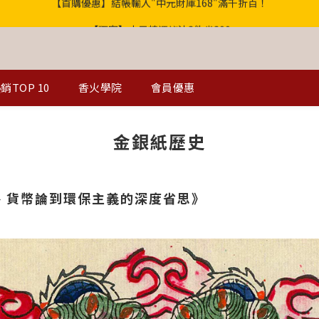
【獨家】中元轉運祕法2件省200
歡迎光臨！全店滿1000免運
歡迎光臨！全店滿1000免運
銷TOP 10
香火學院
會員優惠
金銀紙歷史
、貨幣論到環保主義的深度省思》