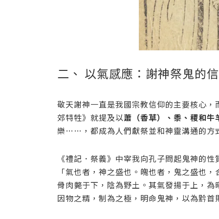
二、 以氣感應：謝神祭鬼的
敬天謝神一直是我國宗教信仰的主要核心，
郊特牲》就提及以
蕭（香草）、黍、稷和牛
樂……，都成為人們獻祭並和神靈溝通的方
《禮記．祭義》中宰我向孔子問起鬼神的性
「氣也者，神之盛也。魄也者，鬼之盛也，
骨肉斃于下，陰為野土。其氣發揚于上，為
因物之精，制為之極，明命鬼神，以為黔首