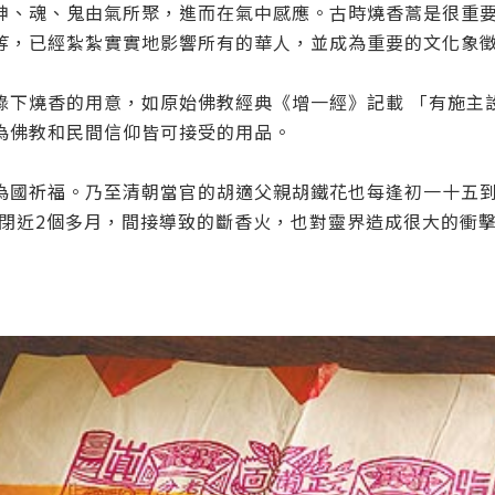
神、魂、鬼由氣所聚，進而在氣中感應。
古時燒香蒿是很重
等，已經紮紮實實地影響所有的華人，並成為重要的文化象
錄下燒香的用意，如原始佛教經典《增一經》記載
「有施主
為佛教和民間信仰皆可接受的用品。
為國祈福。乃至清朝當官的胡適父親胡鐵花也每逢初一十五
封閉近2個多月，間接導致的斷香火，
也對靈界造成很大的衝