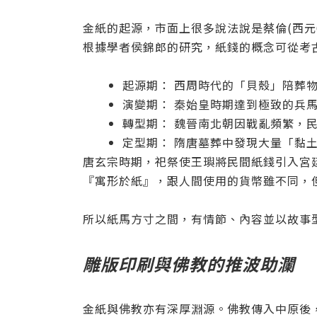
金紙的起源，市面上很多說法說是蔡倫(西元
根據學者侯錦郎的研究，紙錢的概念可從考
起源期： 西周時代的「貝殼」陪葬
演變期： 秦始皇時期達到極致的兵
轉型期： 魏晉南北朝因戰亂頻繁，
定型期： 隋唐墓葬中發現大量「黏
唐玄宗時期，祀祭使王璵將民間紙錢引入宮
『寓形於紙』，跟人間使用的貨幣雖不同，
所以紙馬方寸之間，有情節、內容並以故事
雕版印刷與佛教的推波助瀾
金紙與佛教亦有深厚淵源。佛教傳入中原後