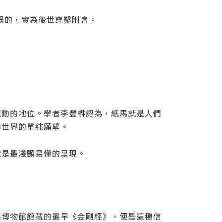
錯誤的，實為後世穿鑿附會。
撼動的地位。學者李豐楙認為，紙馬就是人們
神世界的單純願望。
就是最淺顯易懂的呈現。
英博物館館藏的最早《金剛經》，便是這種信