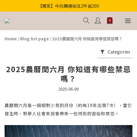
【獨家】中元轉運祕法2件省200
歡迎光臨！全店滿1000免運
歡迎光臨！全店滿1000免運
Home
/
Blog list page
/
2025農曆閏六月 你知道有哪些禁忌嗎？
Categories
2025農曆閏六月 你知道有哪些禁忌
嗎？
2025-06-09
農曆閏六月是一個相對少見的月份（約每19年出現7次），當它
發生時，對華人社會來說會帶來一些特別的習俗和禁忌。