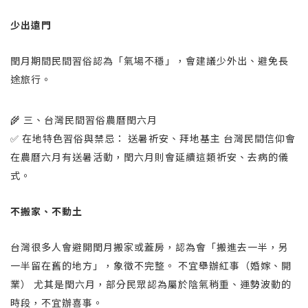
少出遠門
閏月期間民間習俗認為「氣場不穩」，會建議少外出、避免長
途旅行。
🌾 三、台灣民間習俗農曆閏六月
✅ 在地特色習俗與禁忌： 送暑祈安、拜地基主 台灣民間信仰會
在農曆六月有送暑活動，閏六月則會延續這類祈安、去病的儀
式。
不搬家、不動土
台灣很多人會避開閏月搬家或蓋房，認為會「搬進去一半，另
一半留在舊的地方」，象徵不完整。 不宜舉辦紅事（婚嫁、開
業） 尤其是閏六月，部分民眾認為屬於陰氣稍重、運勢波動的
時段，不宜辦喜事。