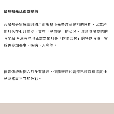
祭拜祖先延後或提前
台灣部分家庭會因閏月而調整中元普渡或祭祖的日期，尤其若
閏月落在七月前夕，會有「提前辦」的狀況。 注意陰陽交錯的
時間點 台灣有些地區認為閏月是「陰陽交替」的特殊時期，會
避免參加喪事、探病、入廟等。
儘管傳統對閏六月多有禁忌，但隨著時代變遷已經沒有這麼神
秘或諸事不宜的色彩。