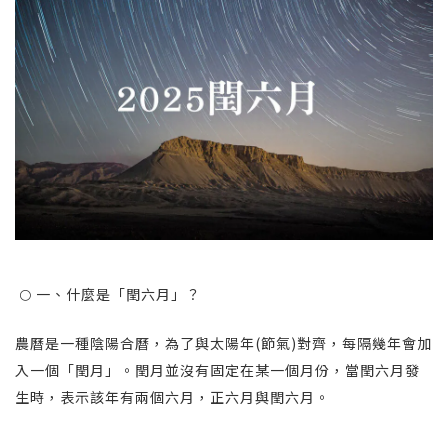
🌕 一、什麼是「閏六月」？
農曆是一種陰陽合曆，為了與太陽年(節氣)對齊，每隔幾年會加
入一個「閏月」。閏月並沒有固定在某一個月份，當閏六月發
生時，表示該年有兩個六月，正六月與閏六月。