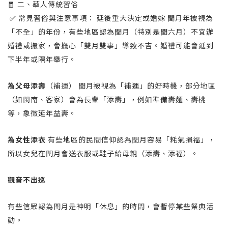
🧧 二、華人傳統習俗
✅ 常見習俗與注意事項： 延後重大決定或婚嫁 閏月年被視為
「不全」的年份，有些地區認為閏月（特別是閏六月）不宜辦
婚禮或搬家，會擔心「雙月雙事」導致不吉。婚禮可能會延到
下半年或隔年舉行。
為父母添壽
（補運） 閏月被視為「補運」的好時機，部分地區
（如閩南、客家）會為長輩「添壽」，例如準備壽麵、壽桃
等，象徵延年益壽。
為女性添衣
有些地區的民間信仰認為閏月容易「耗氣損福」，
所以女兒在閏月會送衣服或鞋子給母親（添壽、添福）。
觀音不出巡
有些信眾認為閏月是神明「休息」的時間，會暫停某些祭典活
動。