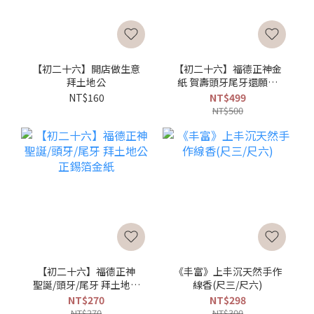
【初二十六】開店做生意
【初二十六】福德正神金
拜土地公
紙 賀壽頭牙尾牙還願推
薦
NT$160
NT$499
NT$500
【初二十六】福德正神
《丰富》上丰沉天然手作
聖誕/頭牙/尾牙 拜土地公
線香(尺三/尺六)
正錫箔金紙
NT$270
NT$298
NT$270
NT$300