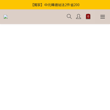
【獨家】中元轉運祕法2件省200
歡迎光臨！全店滿1000免運
歡迎光臨！全店滿1000免運