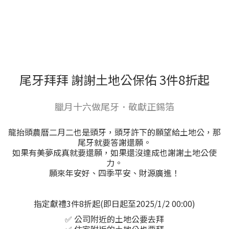
尾牙拜拜 謝謝土地公保佑 3件8折起
臘月十六做尾牙．敬獻正錫箔
龍抬頭農曆二月二也是頭牙，頭牙許下的願望給土地公，那
尾牙就要答謝還願。
如果有美夢成真就要還願，如果還沒達成也謝謝土地公使
力。
願來年安好、四季平安、財源廣進！
指定獻禮3件8折起(即日起至2025/1/2 00:00)
✅ 公司附近的土地公要去拜