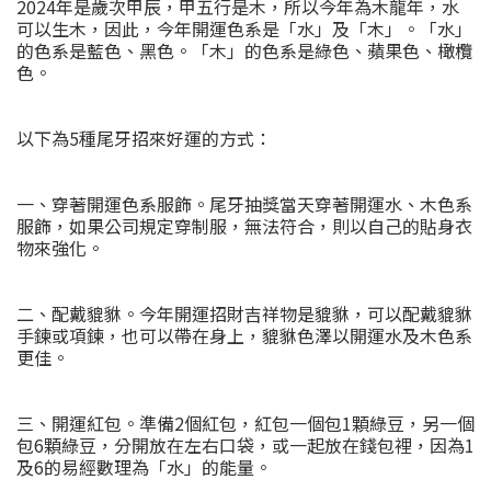
2024年是歲次甲辰，甲五行是木，所以今年為木龍年，水
可以生木，因此，今年開運色系是「水」及「木」。「水」
的色系是藍色、黑色。「木」的色系是綠色、蘋果色、橄欖
色。
以下為5種尾牙招來好運的方式：
一、穿著開運色系服飾。尾牙抽獎當天穿著開運水、木色系
服飾，如果公司規定穿制服，無法符合，則以自己的貼身衣
物來強化。
二、配戴貔貅。今年開運招財吉祥物是貔貅，可以配戴貔貅
手鍊或項鍊，也可以帶在身上，貔貅色澤以開運水及木色系
更佳。
三、開運紅包。準備2個紅包，紅包一個包1顆綠豆，另一個
包6顆綠豆，分開放在左右口袋，或一起放在錢包裡，因為1
及6的易經數理為「水」的能量。