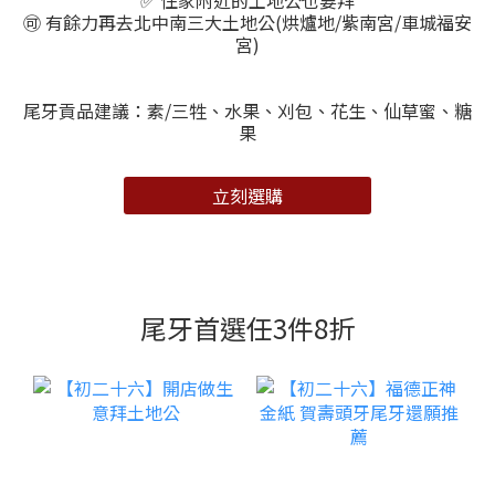
✅ 住家附近的土地公也要拜
🉑 有餘力再去北中南三大土地公(烘爐地/紫南宮/車城福安
宮)
尾牙貢品建議：素/三牲、水果、刈包、花生、仙草蜜、糖
果
立刻選購
尾牙首選任3件8折