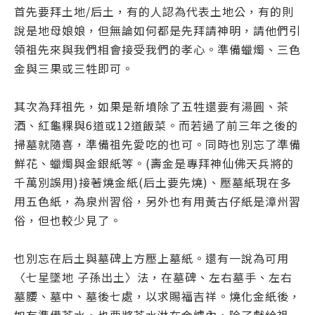
首先要拜土地/后土，有的人認為代表土地公，有的則
說是地母娘娘，但無論如何都是先拜請神明，請他們引
領祖先來與我們相會接受我們的孝心。準備蠟燭、三色
金與三果或三牲即可。
其次為拜祖先，如果是新墳除了五牲還要有湯圓、茶
酒、紅龜粿與6道或12道飯菜。而若過了前三年之後的
掃墓就隨喜，準備祖先愛吃的也可。同時也別忘了準備
鮮花、蠟燭與金銀紙等。(壽金是專拜神仙佛天兵將的
千萬別誤用)接著燒金紙(后土要先燒)、壓墓紙現在多
用五色紙，為泉州習俗，另外也有用黃古仔紙是漳州習
俗，但也較少見了。
也別忘在后土與墓碑上方壓上墓紙。還有一說為可用
〈七星墜地 子孫出土〉法，在墓碑、左右墓手、左右
墓腰、墓中、墓後七處，以求賜福吉祥。燒化金紙後，