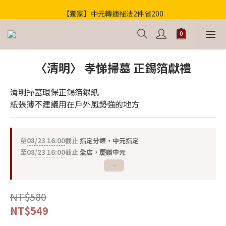
【獨家】中元轉運祕法2件省200
歡迎光臨！全店滿1000免運
歡迎光臨！全店滿1000免運
〈清明〉 孝悌掃墓 正錫箔獻禮
清明掃墓環保正錫箔銀紙
紙張薄不建議用在戶外風勢強的地方
至
08/23 16:00
截止
指定分類，中元指定
至
08/23 16:00
截止
全店，慶讚中元
NT$580
NT$549