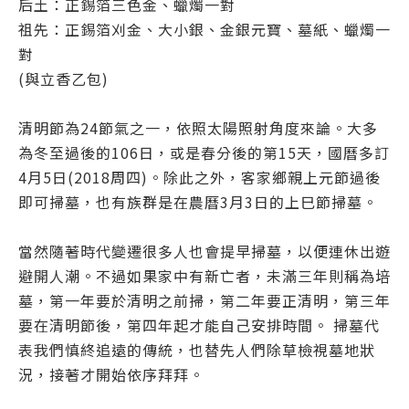
后土：正錫箔三色金、蠟燭一對
祖先：正錫箔刈金、大小銀、金銀元寶、墓紙、蠟燭一
對
(與立香乙包)
清明節為24節氣之一，依照太陽照射角度來論。大多
為冬至過後的106日，或是春分後的第15天，國曆多訂
4月5日(2018周四)。除此之外，客家鄉親上元節過後
即可掃墓，也有族群是在農曆3月3日的上巳節掃墓。
當然隨著時代變遷很多人也會提早掃墓，以便連休出遊
避開人潮。不過如果家中有新亡者，未滿三年則稱為培
墓，第一年要於清明之前掃，第二年要正清明，第三年
要在清明節後，第四年起才能自己安排時間。 掃墓代
表我們慎終追遠的傳統，也替先人們除草檢視墓地狀
況，接著才開始依序拜拜。