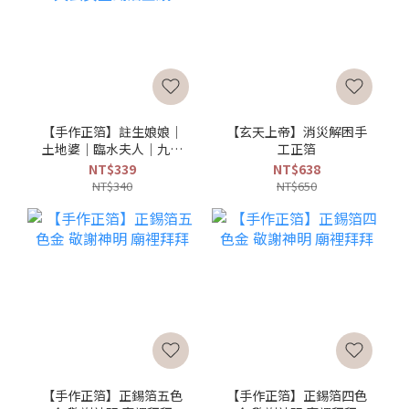
【手作正箔】註生娘娘｜
【玄天上帝】消災解困手
土地婆｜臨水夫人｜九天
工正箔
玄女正錫箔金紙
NT$339
NT$638
NT$340
NT$650
【手作正箔】正錫箔五色
【手作正箔】正錫箔四色