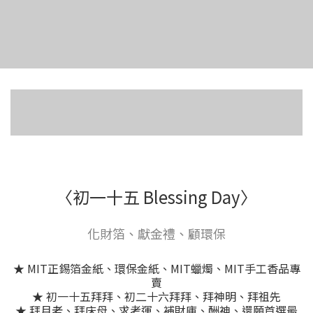
〈初一十五 Blessing Day〉
化財箔、獻金禮、顧環保
★ MIT正錫箔金紙、環保金紙、MIT蠟燭、MIT手工香品專
賣
★ 初一十五拜拜、初二十六拜拜、拜神明、拜祖先
★ 拜月老、拜床母、求考運、補財庫、酬神、還願首選最