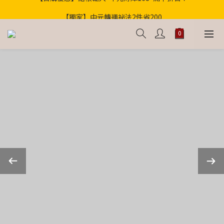
歡迎光臨！全店滿1000免運
【獨家】中元轉運祕法2件省200
歡迎光臨！全店滿1000免運