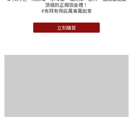
頂級的正錫箔金禮！
#有拜有保庇萬事萬如意
立刻購買