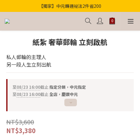
【獨家】中元轉運祕法2件省200
歡迎光臨！新會員贈100購物金
歡迎光臨！新會員贈100購物金
紙紮 奢華郵輪 立刻啟航
私人郵輪的主理人
另一段人生立刻出航
至
08/23 16:00
截止
指定分類，中元指定
至
08/23 16:00
截止
全店，慶讚中元
NT$3,600
NT$3,380