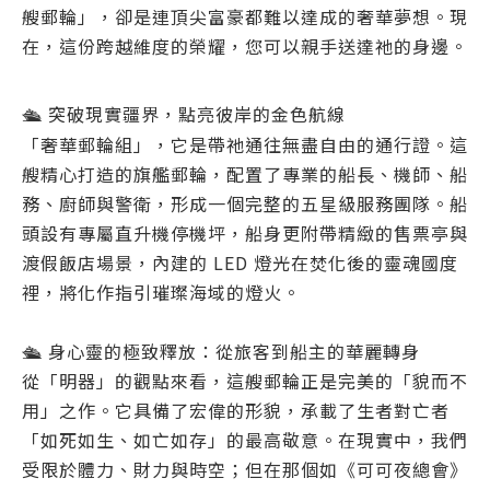
艘郵輪」，卻是連頂尖富豪都難以達成的奢華夢想。現
在，這份跨越維度的榮耀，您可以親手送達祂的身邊。
🛳️ 突破現實疆界，點亮彼岸的金色航線
「奢華郵輪組」，它是帶祂通往無盡自由的通行證。這
艘精心打造的旗艦郵輪，配置了專業的船長、機師、船
務、廚師與警衛，形成一個完整的五星級服務團隊。船
頭設有專屬直升機停機坪，船身更附帶精緻的售票亭與
渡假飯店場景，內建的 LED 燈光在焚化後的靈魂國度
裡，將化作指引璀璨海域的燈火。
🛳️ 身心靈的極致釋放：從旅客到船主的華麗轉身
從「明器」的觀點來看，這艘郵輪正是完美的「貌而不
用」之作。它具備了宏偉的形貌，承載了生者對亡者
「如死如生、如亡如存」的最高敬意。在現實中，我們
受限於體力、財力與時空；但在那個如《可可夜總會》