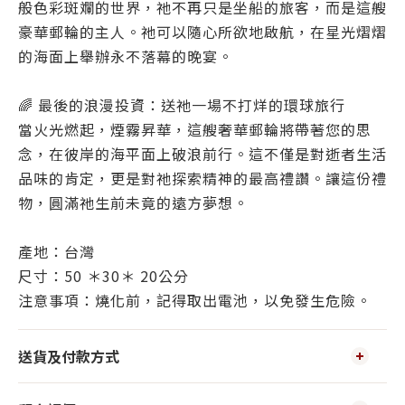
般色彩斑斕的世界，祂不再只是坐船的旅客，而是這艘
豪華郵輪的主人。祂可以隨心所欲地啟航，在星光熠熠
的海面上舉辦永不落幕的晚宴。
🌈 最後的浪漫投資：送祂一場不打烊的環球旅行
當火光燃起，煙霧昇華，這艘奢華郵輪將帶著您的思
念，在彼岸的海平面上破浪前行。這不僅是對逝者生活
品味的肯定，更是對祂探索精神的最高禮讚。讓這份禮
物，圓滿祂生前未竟的遠方夢想。
產地：台灣
尺寸：50 ＊30＊ 20公分
注意事項：燒化前，記得取出電池，以免發生危險。
送貨及付款方式