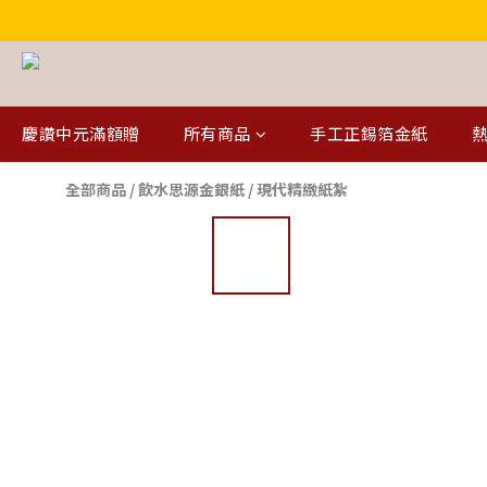
慶讚中元滿額贈
所有商品
手工正錫箔金紙
熱
全部商品
/
飲水思源金銀紙
/
現代精緻紙紮