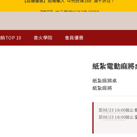
歡迎光臨！全店滿1000免運
【獨家】中元轉運祕法2件省200
歡迎光臨！全店滿1000免運
銷TOP 10
香火學院
會員優惠
紙紮電動麻將
紙紮麻將桌
紙紮麻將
至
08/23 16:00
截止
至
08/23 16:00
截止