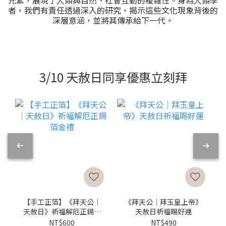
者，我們有責任透過深入的研究，揭示這些文化現象背後的
深層意涵，並將其傳承給下一代。
3/10 天赦日同享優惠立刻拜
【手工正箔】《拜天公｜
《拜天公｜拜玉皇上帝》
天赦日》祈福解厄正錫箔
天赦日祈福賜好運
金禮
NT$600
NT$490