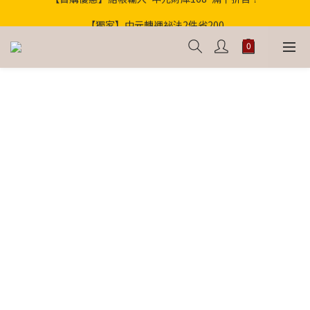
歡迎光臨！全店滿1000免運
【獨家】中元轉運祕法2件省200
歡迎光臨！全店滿1000免運