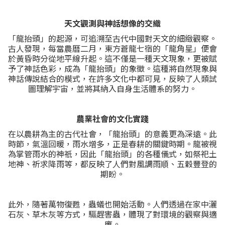
天文觀測與神話想像的交織
「龍抬頭」的起源，可追溯至古代中國對天文的細緻觀察。
古人發現，每當農曆二月，東方蒼龍七宿的「龍角星」便會
於黃昏時分從地平線升起。這不僅是一種天文現象，更被賦
予了神話色彩，成為「龍抬頭」的象徵。這種將自然現象與
神話傳說結合的模式，在許多文化中都可見，反映了人類試
圖理解宇宙，並將其納入自身生活體系的努力。
農業社會的文化實踐
在以農耕為主的古代社會，「龍抬頭」的意義更為深遠。此
時節，氣溫回暖，雨水增多，正是春耕的關鍵時期。龍被視
為掌管雨水的神祇，因此「龍抬頭」的各種儀式，如祭祀土
地神、祈求降雨等，都反映了人們對風調雨順、五穀豐登的
期盼。
此外，隨著萬物復甦，蟲蟻也開始活動。人們透過在家中灑
石灰、草木灰等方式，驅趕害蟲，體現了對環境的觀察與適
應。