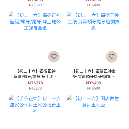
NT$680
NT$400
【初二十六】福德正神
【初二十六】福德正神金
聖誕/頭牙/尾牙 拜土地公
紙 賀壽頭牙尾牙還願推
正錫箔金紙
薦
NT$270
NT$499
NT$270
NT$500