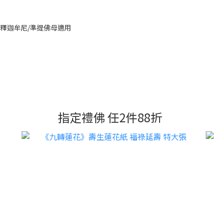
釋迦牟尼/準提佛母適用
指定禮佛 任2件88折