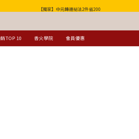
【獨家】中元轉運祕法2件省200
歡迎光臨！全店滿1000免運
歡迎光臨！全店滿1000免運
銷TOP 10
香火學院
會員優惠