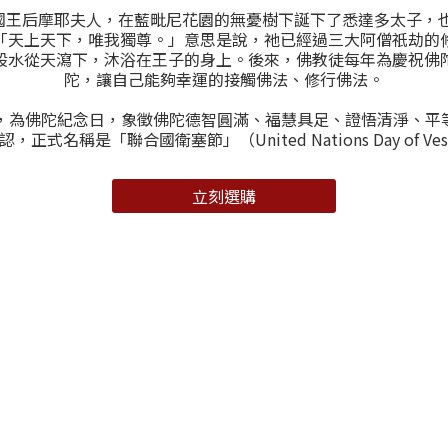
衞國王后摩耶夫人，在藍毗尼花園的無憂樹下誕下了悉達多太子，
「天上天下，唯我獨尊。」意思是說，祂已經過三大阿僧祇劫的
股水從天瀉下，沐浴在王子的身上。後來，佛教徒每年為慶祝佛
陀，讓自己能夠幸運的接觸佛法、修行佛法。
為佛陀紀念日，象徵佛陀德智圓滿、福慧具足、證悟清淨、平等
，正式名稱是「聯合國衛塞節」（United Nations Day of Ve
立刻選購