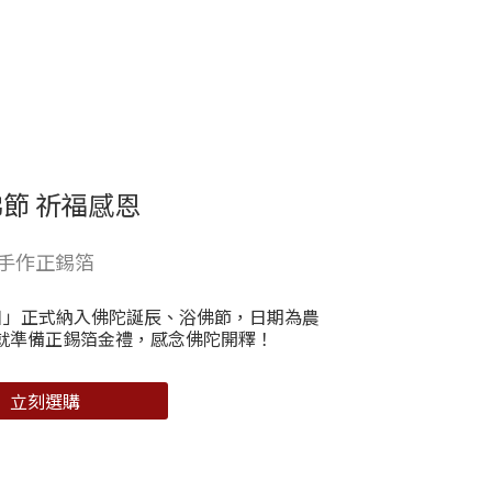
節 祈福感恩
手作正錫箔
念日」正式納入佛陀誕辰、浴佛節，日期為農
就準備正錫箔金禮，感念佛陀開釋！
立刻選購