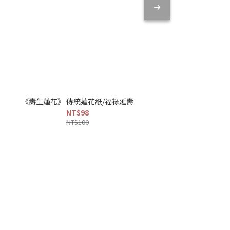
《壽生蓮花》 傳統蓮花紙/福祿延壽
《九轉蓮
NT$98
NT$100