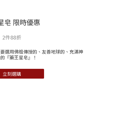
星皂 限時優惠
2件88折
也要選用佛祖傳授的、友善地球的、充滿神
量的『藥王星皂』！
立刻選購