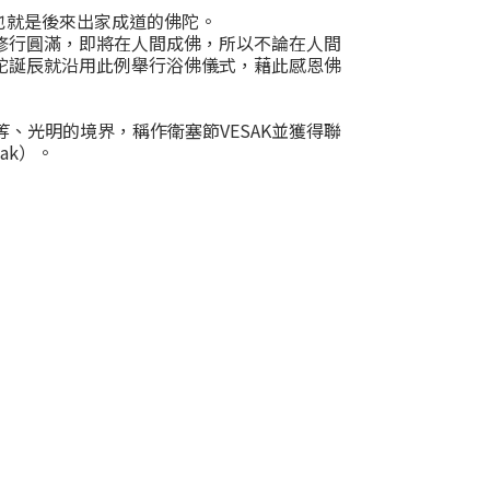
也就是後來出家成道的佛陀。
修行圓滿，即將在人間成佛，所以不論在人間
陀誕辰就沿用此例舉行浴佛儀式，藉此感恩佛
、光明的境界，稱作衛塞節VESAK並獲得聯
sak）。