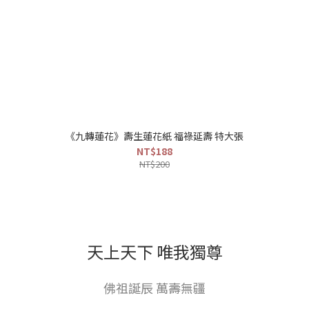
《九轉蓮花》壽生蓮花紙 福祿延壽 特大張
NT$188
NT$200
天上天下 唯我獨尊
佛祖誕辰 萬壽無疆