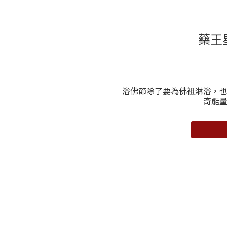
藥王
浴佛節除了要為佛祖淋浴，
奇能