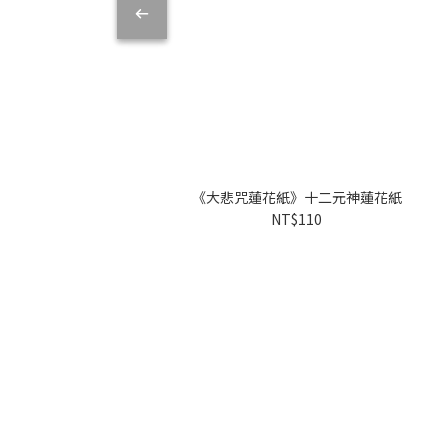
《大悲咒蓮花紙》十二元神蓮花紙
NT$110