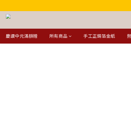
慶讚中元滿額贈
所有商品
手工正錫箔金紙
熱