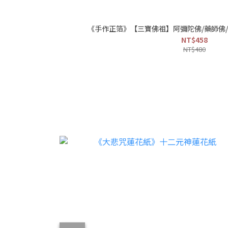
《手作正箔》【三寶佛祖】阿彌陀佛/藥師佛/
NT$458
NT$480