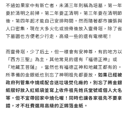
不過如果家中有新亡者，未滿三年則稱為培墓，第一年
要於清明之前掃，第二年要正清明，第三年要在清明節
後，第四年起才能自己安排時間。然而隨著都市擴張與
人口密集，現在大多火化或撿骨後放入靈骨塔，除了省
下墓園也方便老少行走，高級一些的還有電梯呢！
而靈骨塔，少了后土，但一樣會有安神尊，有的地方以
『西方三聖』為主，其他常見的還有『福德正神』或
『地藏王菩薩』，當然也有福德正神和地藏王都有的。
所準備的金銀紙也別忘了神明祖先都要放，
如果已經被
政府列管集中燒或配合送垃圾焚化廠的，別忘了將金銀
紙摺好放入紅紙袋並寫上收件祖先姓氏堂號或個人大名
等。但不宜帶回家中燒化喔！同時也讓各家祖先不要拿
錯，才不枉費選用高級的正錫箔金紙。