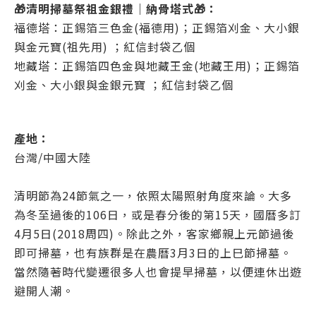
🎁清明掃墓祭祖金銀禮｜納骨塔式
🎁
：
福德塔：正錫箔三色金(福德用)；正錫箔刈金、大小銀
與金元寶(祖先用) ；紅信封袋乙個
地藏塔：正錫箔四色金與地藏王金(地藏王用)；正錫箔
刈金、大小銀與金銀元寶 ；紅信封袋乙個
產地：
台灣/中國大陸
清明節為24節氣之一，依照太陽照射角度來論。大多
為冬至過後的106日，或是春分後的第15天，國曆多訂
4月5日(2018周四)。除此之外，客家鄉親上元節過後
即可掃墓，也有族群是在農曆3月3日的上巳節掃墓。
當然隨著時代變遷很多人也會提早掃墓，以便連休出遊
避開人潮。