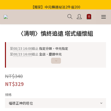
歡迎光臨！全店滿1000免運
【獨家】中元轉運祕法2件省200
歡迎光臨！全店滿1000免運
〈清明〉慎終追遠 塔式緬懷組
至
08/23 16:00
截止
指定分類，中元指定
至
08/23 16:00
截止
全店，慶讚中元
NT$340
NT$329
規格