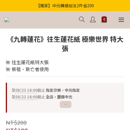
【獨家】中元轉運祕法2件省200
歡迎光臨！全店滿1000免運
歡迎光臨！全店滿1000免運
《九轉蓮花》往生蓮花紙 極樂世界 特大
張
🌺 往生蓮花紙特大張
🌺 祭祖、新亡者使用
至
08/23 16:00
截止
指定分類，中元指定
至
08/23 16:00
截止
全店，慶讚中元
NT$200