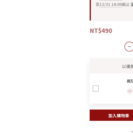
至
12/31 16:00
截止
全
NT$490
以優
鳳
加入購物車