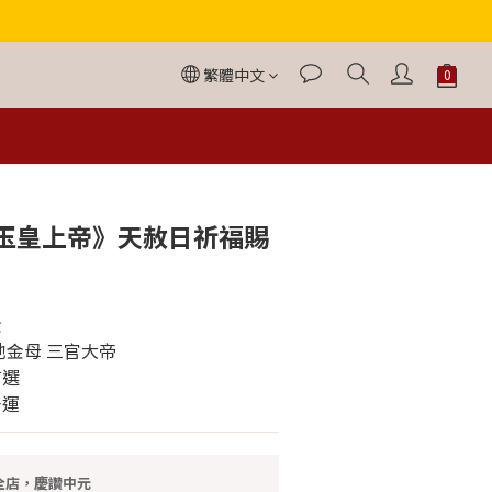
繁體中文
立即購買
玉皇上帝》天赦日祈福賜
金
池金母 三官大帝
首選
好運
全店，慶讚中元