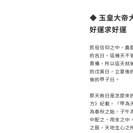
◆ 玉皇大帝
好運求好運
民俗信仰之中，農
的吉日，這幾天不
責備，所以這天就
的戊寅日，立夏後
後的甲子日。
那天赦日是怎麼來
方》紀載，「甲為
為春秋之始，子午
中配之。用支之中
之辰，天地生心之