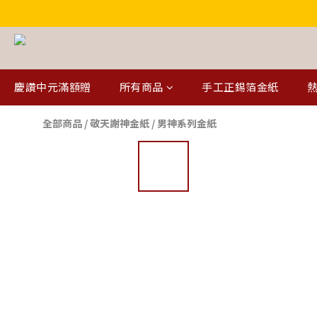
慶讚中元滿額贈
所有商品
手工正錫箔金紙
熱
全部商品
/
敬天謝神金紙
/
男神系列金紙