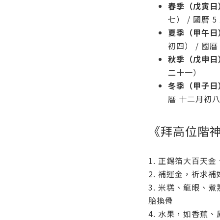
春季（戊寅日
七） / 國曆 
夏季（甲午日
初四） / 國曆
秋季（戊申日
二十一）
冬季（甲子日
曆 十二月初
《拜高位階
1. 正錫箔大百天
2. 補運金，祈求
3. 米糕、龍眼、
胎換骨
4. 水果，如香蕉