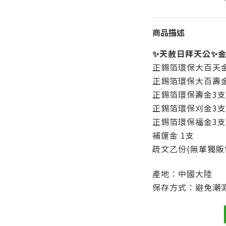
商品描述
✨
天赦日拜天公
✨
正錫箔環保大百天金
正錫箔環保大百壽金
正錫箔環保壽金3支
正錫箔環保刈金3支
正錫箔環保福金3支
補運金 1支
疏文乙份(無單獨販
產地：中國大陸
保存方式：避免潮