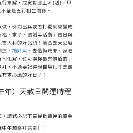
行來解，戊寅對應土木(剋)，甲
但不全是五行相生關係。
以做，例如出兵或者打獵就會變成
祈福、求子、結婚等活動，吉日與
大吉大利的好兆頭！適合去天公廟
補運、
補財庫
、去懺悔赦罪、身體
官司化解，也可選擇最有價值的
手
單拜，不過要記得親自燒化才是最
說有求必應的好日子！
（丙午年）天赦日開運時程
天，請務必記下這幾個補運的黃金
至中午前
祭拜完畢）：