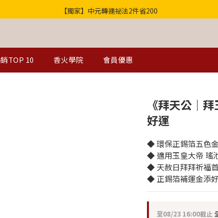
【獨家】中元轉運祕法2件省200
歡迎光臨！全店滿1000免運
歡迎光臨！全店滿1000免運
銷TOP 10
香火學院
會員優惠
《拜天公｜拜
好運
◆ 環保正錫箔五色
◆ 適用玉皇大帝 瑤
◆ 天赦日拜拜祈福
◆ 正錫箔補運金添
至
08/23 16:00
截止