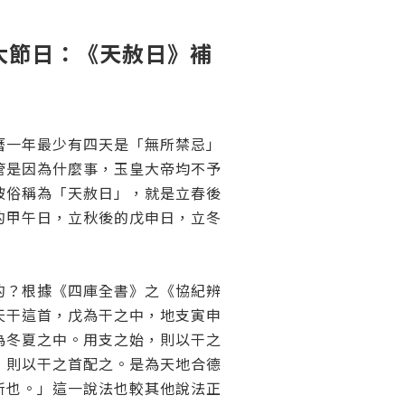
大節日：
《天赦日》補
曆一年最少有四天是「無所禁忌」
管是因為什麼事，玉皇大帝均不予
被俗稱為「天赦日」，就是立春後
的甲午日，立秋後的戊申日，立冬
的？根據《四庫全書》之《協紀辨
天干這首，戊為干之中，地支寅申
為冬夏之中。用支之始，則以干之
，則以干之首配之。是為天地合德
所也。」這一說法也較其他說法正