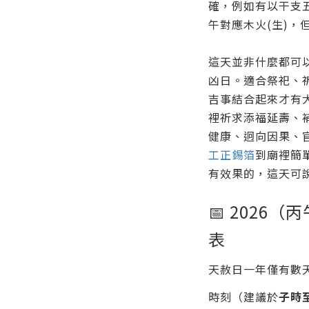
確，例如有以干支五
午對應木火(生)，
這天並非什麼都可
凶日。適合祭祀、
吉事結合起來才有
裡祈求添福延壽、
健康、迥向因果、
工正錫箔
到廟裡簡
有效果的，這天可
📅 2026
表
天赦日一年僅有數
時刻（建議於
子時