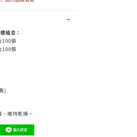
金禮組合：
100張
100張
售)
濕、維持乾燥。