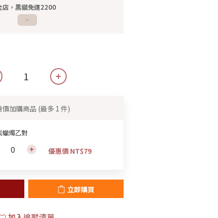
店，黑貓免運2200
惠價加購商品
(最多 1 件)
梨蠟燭乙對
優惠價 NT$79
立即購買
加入追蹤清單