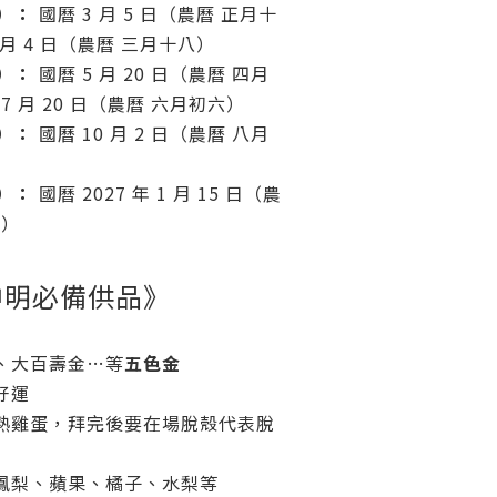
）：
國曆 3 月 5 日（農曆 正月十
5 月 4 日（農曆 三月十八）
）：
國曆 5 月 20 日（農曆 四月
 7 月 20 日（農曆 六月初六）
）：
國曆 10 月 2 日（農曆 八月
）：
國曆 2027 年 1 月 15 日（農
八）
神明必備供品》
金、大百壽金…等
五色金
補好運
煮熟雞蛋，拜完後要在場脫殼代表脫
、鳳梨、蘋果、橘子、水梨等