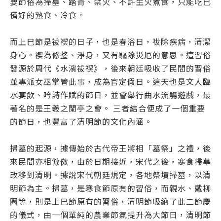
要節俗為掃墓、踏青、禁火、不許生火煮食，只能吃已
備好的熟食、冷食。
而上巳節是祓禊的日子，也是春浴日，祓除疾病，清潔
身心。禊為修整、淨身，又有驅除災厄的意思。這習俗
發源於周代《水濱祓禊》，後來朝廷吸收了民間的習俗
並專派女巫掌管此事，成為官定假日。這天也是文人臨
水宴飲、吟詩作賦的節日，並會舉行曲水流觴遊戲，最
著名的是王羲之蘭亭之會。 三者結合便成了一個重要
的節日，也豐富了清明節的文化內涵。
掃墓的起源，據傳始於古代帝王將相「墓祭」之禮，後
來民間亦相倣傚，由於日期接近，宋代之後，寒食掃墓
改移到清明。據說宋代朝廷規定，各地祭墳掃墓，以清
明節為主。掃墓，是寒食節原有的習俗，而親水、戴柳
圈等，則是上巳節原有的習俗，清明節吸納了此二節慶
的儀式，由一個單純的農業節氣提升為大節日，清明節