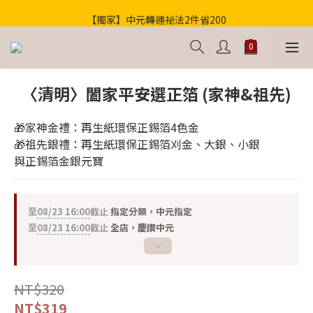
【獨家】中元轉運祕法2件省200
歡迎光臨！全店滿1000免運
歡迎光臨！全店滿1000免運
〈清明〉闔家平安選正箔 (家神&祖先)
🎁家神金禮：再生紙環保正錫箔4色金 
🎁祖先銀禮：再生紙環保正錫箔刈金、大銀、小銀
與正錫箔金銀元寶
至
08/23 16:00
截止
指定分類，中元指定
至
08/23 16:00
截止
全店，慶讚中元
NT$320
NT$319