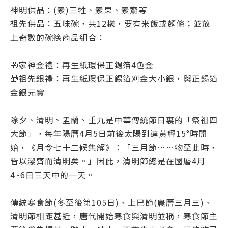
神明供品：(素)三牲、素果、素齋等
祖先供品：五味碗，共12樣，要有米飯或麵條；並放
上奇數的碗筷商品組合：
🎁家神金禮：再生紙環保正錫箔4色金
🎁祖先銀禮：再生紙環保正錫箔刈金大小銀，與正錫箔
金銀元寶
除夕、清明、盂蘭、重九是中華傳統節日裏的「祭祖四
大節」，每年陽曆4月5日前後太陽到達黃經15°時開
始，《月令七十二候集解》：「三月節……物至此時，
皆以潔齊而清明矣。」因此，清明節總是在國曆4月
4~6日三天中的一天。
傳統寒食節(冬至後第105日)、上巳節(農曆三月三)、
清明節相距甚近，唐代開始寒食與清明並稱，寒食節主