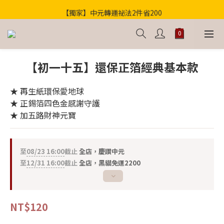
【獨家】中元轉運祕法2件省200
歡迎光臨！新會員贈100購物金
歡迎光臨！新會員贈100購物金
【初一十五】還保正箔經典基本款
★ 再生紙環保愛地球
★ 正錫箔四色金感謝守護
★ 加五路財神元寶
至
08/23 16:00
截止
全店，慶讚中元
至
12/31 16:00
截止
全店，黑貓免運2200
NT$120