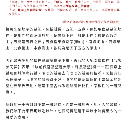
接著則是地示的祭祀，包括社稷、五祀、五嶽。例如用血祭祭祀地
神，是用牲的血澆灌於地，使其氣下達。社是土神；稷是百穀之
主；五祀是五行之神；五嶽指東嶽岱宗(泰山)、南嶽衡山、西嶽華
山、北嶽恆山、中嶽嵩山，被認為是天下五方的鎮山。
因此敬天謝地的精神就這麼傳承下來，近代的大師南懷瑾在【我說
參同契】表示 「以前做官朔望是大事，縣長朔望(初一十五)要穿上
禮服到城隍廟行禮，陽間的縣長去向陰間的縣長打招呼，恐怕有些
冤枉案子，我陽間的縣長管不好，陰間的還要幫個忙！當皇帝的朔
望也要祭告天地，這是中國古代政治所謂神秘性、宗教性的一種制
度。」
所以初一十五拜拜不是一種迷信，而是一種對天、地、人的敬禮，
我們除了有東西可以吃以外，也要記得這是千年以來流傳至今的一
種愛的表現。