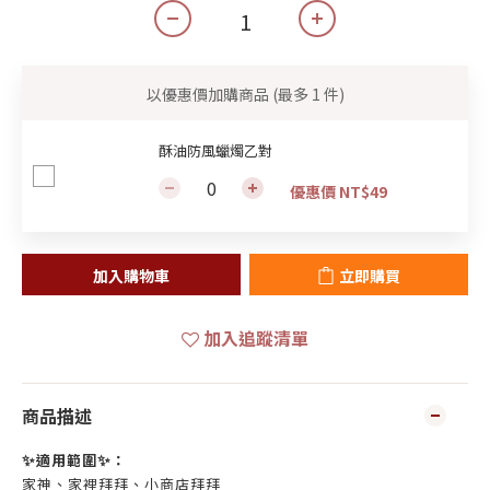
以優惠價加購商品
(最多 1 件)
酥油防風蠟燭乙對
優惠價 NT$49
加入購物車
立即購買
加入追蹤清單
商品描述
✨
✨
適用範圍
：
家神、家裡拜拜、小商店拜拜