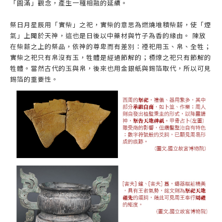
「圓滿」觀念，產生一種相融的延續。
祭日月星辰用「實柴」之祀，實柴的意思為燃燒堆積柴薪，使「煙
氣」上聞於天神，這也是日後以中藥材與竹子為香的緣由。 陳放
在柴薪之上的祭品，依神的尊卑而有差別：禋祀用玉、帛、全牲；
實柴之祀只有帛沒有玉，牲體是經過節解的；槱燎之祀只有節解的
牲體。當然古代的玉與帛，後來也用金銀紙與錫箔取代，所以可見
錫箔的重要性。