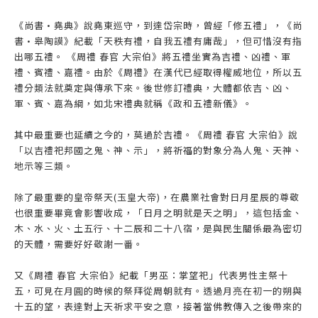
《尚書•堯典》說堯東巡守，到達岱宗時，曾經「修五禮」，《尚
書•皋陶謨》紀載「天秩有禮，自我五禮有庸哉」，但可惜沒有指
出哪五禮。 《周禮 春官 大宗伯》將五禮坐實為吉禮、凶禮、軍
禮、賓禮、嘉禮。由於《周禮》在漢代已經取得權威地位，所以五
禮分類法就奠定與傳承下來。後世修訂禮典，大體都依吉、凶、
軍、賓、嘉為綱，如北宋禮典就稱《政和五禮新儀》。
其中最重要也延續之今的，莫過於吉禮。《周禮 春官 大宗伯》說
「以吉禮祀邦國之鬼、神、示」，將祈福的對象分為人鬼、天神、
地示等三類。
除了最重要的皇帝祭天(玉皇大帝)，在農業社會對日月星辰的尊敬
也很重要畢竟會影響收成，「日月之明就是天之明」，這包括金、
木、水、火、土五行、十二辰和二十八宿，是與民生關係最為密切
的天體，需要好好敬謝一番。
又《周禮 春官 大宗伯》紀載「男巫：掌望祀」代表男性主祭十
五，可見在月圓的時候的祭拜從周朝就有。透過月亮在初一的朔與
十五的望，表達對上天祈求平安之意，接著當佛教傳入之後帶來的