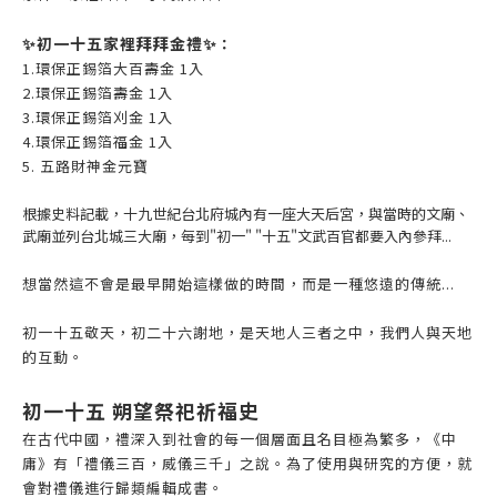
✨初一十五家裡拜拜金禮
✨
：
1.環保正錫箔大百壽金 1入
2.環保正錫箔壽金 1入
3.環保正錫箔刈金 1入
4.環保正錫箔福金 1入
5. 五路財神金元寶
根據史料記載，十九世紀台北府城內有一座大天后宮，與當時的文廟、
武廟並列台北城三大廟，每到"初一" "十五"文武百官都要入內參拜...
想當然這不會是最早開始這樣做的時間，而是一種悠遠的傳統...
初一十五敬天，初二十六謝地，是天地人三者之中，我們人與天地
的互動。
初一十五 朔望祭祀祈福史
在古代中國，禮深入到社會的每一個層面且名目極為繁多，《中
庸》有「禮儀三百，威儀三千」之說。為了使用與研究的方便，就
會對禮儀進行歸類編輯成書。