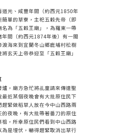
道光、咸豐年間（約西元1850年
座簡單的草寮，主祀五穀先帝（即
廟名為「五穀王廟」，為羅東一帶
年間（約西元1874年後）有一閩
帝渡海來到宜蘭冬山鄉鹿埔村松樹
徒將玄天上帝恭迎至「五穀王廟」
草
發爐，廟方急忙將乩童請來傳達聖
說最近某個夜晚會有大批原住民下
們趕緊做稻草人放在今中山西路兩
天的夜晚，有大批帶著番刀的原住
祭祖，所幸原住民們看到中山西路
以為是埋伏，嚇得趕緊取消出草行