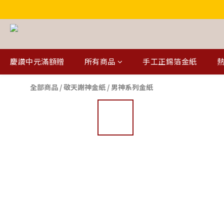
慶讚中元滿額贈
所有商品
手工正錫箔金紙
熱
全部商品
/
敬天謝神金紙
/
男神系列金紙