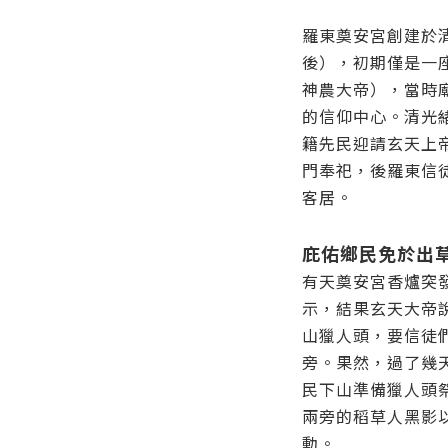
羅東奠安宮創建於清
後），初期僅是一
神農大帝），當時
的信仰中心。清光緒
籍先民迎請玄天上
門奉祀，後羅東信
客居。
庇佑鄉民免於出
有天奠安宮香爐突
示，結果玄天大帝
山獵人頭，要信徒
旁。果然，過了幾
民下山準備獵人頭
兩旁的稻草人黑影
動。