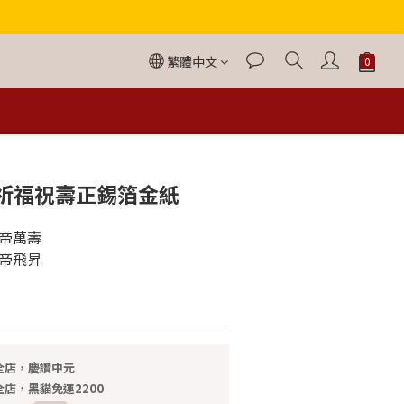
繁體中文
立即購買
祈福祝壽正錫箔金紙
帝萬壽
帝飛昇
全店，慶讚中元
店，黑貓免運2200