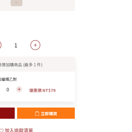
惠價加購商品
(最多 1 件)
梨蠟燭乙對
優惠價 NT$79
立即購買
加入追蹤清單