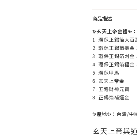
商品描述
✨玄天上帝金禮
✨
1. 環保正錫箔大百
2. 環保正錫箔壽金 
3. 環保正錫箔刈金 
4. 環保正錫箔福金 
5. 環保甲馬
6. 玄天上帝金
7. 五路財神元寶
8. 正錫箔補運金
✨
產地
✨
：
台灣/中
玄天上帝與