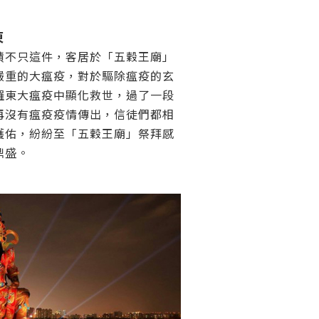
東
蹟不只這件，客居於「五穀王廟」
嚴重的大瘟疫，對於驅除瘟疫的玄
羅東大瘟疫中顯化救世，過了一段
再沒有瘟疫疫情傳出，信徒們都相
護佑，紛紛至「五穀王廟」祭拜感
鼎盛。