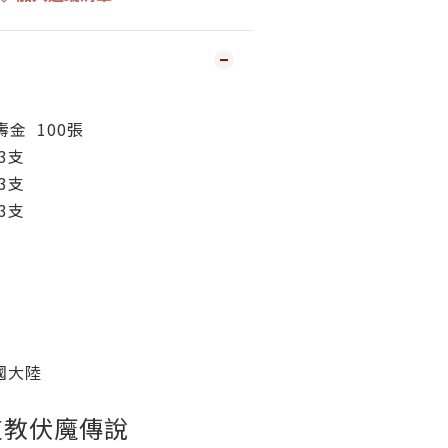
：
壽金 100張
3支
3支
3支
國大陸
道教伏魔傳說