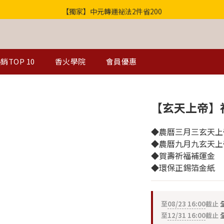
【獨家】中元轉運祕法2件省200
歡迎光臨！全店滿1000免運
歡迎光臨！全店滿1000免運
銷TOP 10
香火學院
會員優惠
【玄天上帝】
◆農曆三月三玄天上
◆農曆九月九玄天上
◆賀壽祈福補運金
◆環保正錫箔金紙
至
08/23 16:00
截止
至
12/31 16:00
截止
全