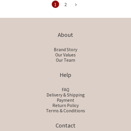
1
2
About
Brand Story
Our Values
Our Team
Help
FAQ
Delivery & Shipping
Payment
Return Policy
Terms & Conditions
Contact