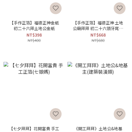
【手作正箔】福德正神金紙
【手作正箔】福德正神 土地
初二十六拜土地公金紙
公廟拜拜 初二十六頭牙尾牙
賀壽首選
NT$398
NT$668
NT$400
NT$680
【七夕拜拜】花開富貴 手工
《開工拜拜》土地公&地基