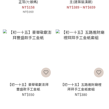
正箔(七娘媽)
主(建築裝潢類)
NT$158
NT$389 ~ NT$659
NT$160
【初一十五】豪華敬獻澎拜
【初一十五】五路進財廟裡
豐盛款手工金紙
拜拜手工金紙套組
NT$550
NT$380