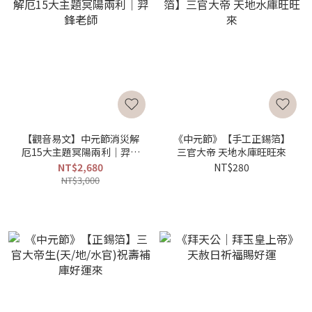
【觀音易文】中元節消災解
《中元節》【手工正錫箔】
厄15大主題冥陽兩利｜羿鋒
三官大帝 天地水庫旺旺來
老師
NT$2,680
NT$280
NT$3,000