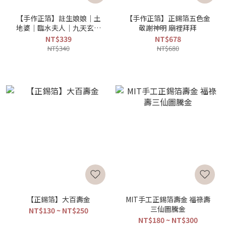
【手作正箔】註生娘娘｜土
【手作正箔】正錫箔五色金
地婆｜臨水夫人｜九天玄女
敬謝神明 廟裡拜拜
正錫箔金紙
NT$339
NT$678
NT$340
NT$680
【正錫箔】大百壽金
MIT手工正錫箔壽金 福祿壽
三仙圖騰金
NT$130 ~ NT$250
NT$180 ~ NT$300