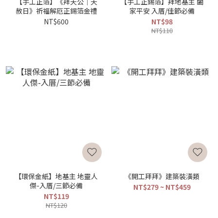
【手工正箔】《拜天公｜天
【手工正錫箔】拜地基主 闔
赦日》祈福解厄正錫箔金禮
家平安 入厝/佳節必備
NT$600
NT$98
NT$110
【環保金紙】地基主 地靈人
《開工拜拜》建築裝潢類
傑-入厝/三節必備
NT$279 ~ NT$459
NT$119
NT$120