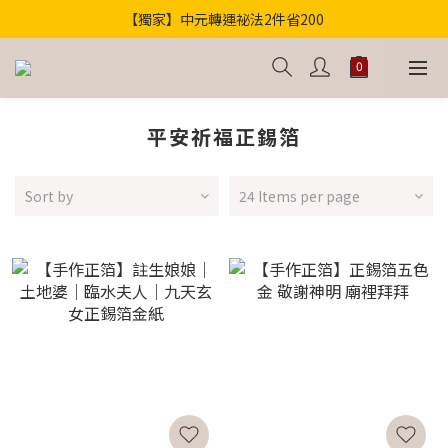
【獨家】中元轉運祕法2件省200
歡迎光臨！全店滿1000免運
歡迎光臨！全店滿1000免運
平安祈福正錫箔
Sort by
24 Items per page