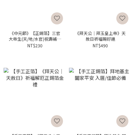
《中元節》【正錫箔】三官
《拜天公｜拜玉皇上帝》天
大帝生(天/地/水官)祝壽補庫
赦日祈福賜好運
好運來
NT$230
NT$490