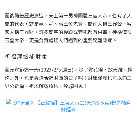
而後隨著歷史演進，天上第一男神團體三官大帝，也有了人
間的代表，就是堯、舜、禹三位先賢。閩南人稱三界公、客
家人稱三界爺，許多廟宇的後殿或旁祀都有供奉，神格僅次
玉皇大帝，更是負責處理人們遇到的重要疑難雜症。
祈福拜懺補財庫
而元宵節這一天(2023/2/5 週日)，除了賞花燈、放天燈、蜂
炮之外，也是最適合補財庫的日子呢！財庫滿滿也可以向三
界公祈福，祈求解冤釋結、赦罪開恩！