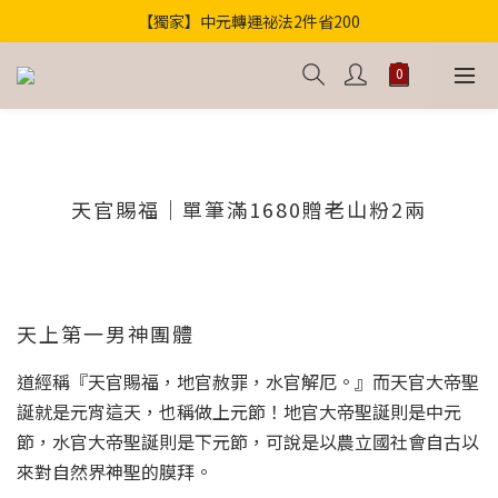
【獨家】中元轉運祕法2件省200
歡迎光臨！全店滿1000免運
歡迎光臨！全店滿1000免運
天官賜福｜單筆滿1680贈老山粉2兩
天上第一男神團體
道經稱『天官賜福，地官赦罪，水官解厄。』而天官大帝聖
誕就是元宵這天，也稱做上元節！地官大帝聖誕則是中元
節，水官大帝聖誕則是下元節，可說是以農立國社會自古以
來對自然界神聖的膜拜。