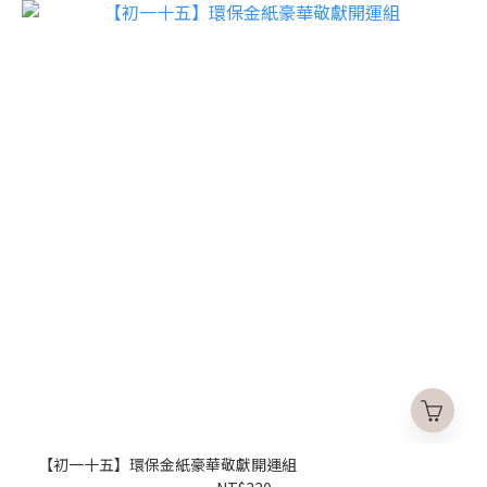
【初一十五】環保金紙豪華敬獻開運組