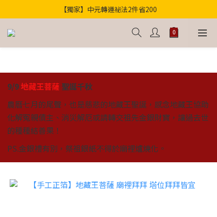
【獨家】中元轉運祕法2件省200
歡迎光臨！全店滿1000免運
歡迎光臨！全店滿1000免運
9/9
地藏王菩薩
聖誕千秋
農曆七月的尾聲，也是慈悲的地藏王聖誕，感念地藏王協助
化解冤親債主、消災解厄或請轉交祖先金銀財寶，讓過去世
的種種結善果！
PS.金銀禮有別，祭祖銀紙不得於廟裡爐燒化。