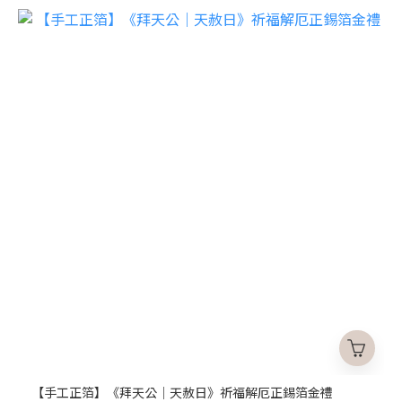
【手工正箔】《拜天公｜天赦日》祈福解厄正錫箔金禮