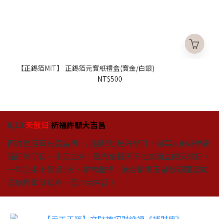
【正錫箔MIT】 正錫箔元寶紙禮盒(寶金/白銀)
NT$500
9/13
天赦日
祈福許願大吉昌
西洋星座每在農曆初一月圓時也是許願日，而華人的許願祈
福日除了初一十五之外，還有依據天干地支而立的天赦日，
一年之中不超過5天，非常難得！適合祈求玉皇赦罪開恩或
是廟裡進財補庫，萬事大吉昌！