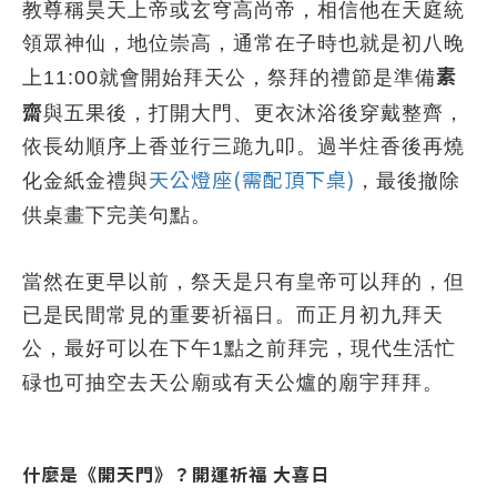
教尊稱昊天上帝或玄穹高尚帝，相信他在天庭統
領眾神仙，地位崇高，通常在子時也就是初八晚
素
上
就會開始拜天公，祭拜的禮節是準備
11:00
齋
與五果後，打開大門、更衣沐浴後穿戴整齊，
依長幼順序上香並行三跪九叩。過半炷香後再燒
天公燈座
(
需配頂下桌
)
化金紙金禮與
，最後撤除
供桌畫下完美句點。
當然在更早以前，祭天是只有皇帝可以拜的，但
已是民間常見的重要祈福日。而正月初九拜天
公，最好可以在下午
點之前拜完，現代生活忙
1
碌也可抽空去天公廟或有天公爐的廟宇拜拜。
什麼是《開天門》？開運祈福 大喜日