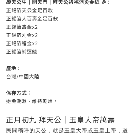
🎁
天公生｜開天門｜拜天公祈福消災金紙
🎉
：
正錫箔天公金足百款
正錫箔大百壽金足百款
正錫箔壽金x2
正錫箔刈金x2
正錫箔福金x2
正錫箔補運錢
產地：
台灣/中國大陸
保存方式：
避免潮濕、維持乾燥。
正月初九 拜天公｜玉皇大帝萬壽
民間稱呼的天公，就是玉皇大帝或玉皇上帝，道