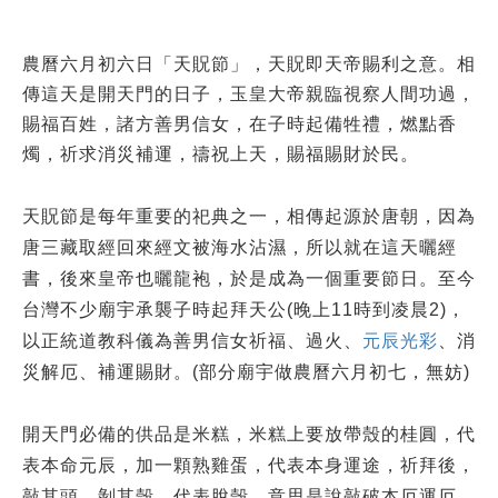
農曆六月初六日「天貺節」，天貺即天帝賜利之意。相
傳這天是開天門的日子，玉皇大帝親臨視察人間功過，
賜福百姓，諸方善男信女，在子時起備牲禮，燃點香
燭，祈求消災補運，禱祝上天，賜福賜財於民。
天貺節是每年重要的祀典之一，相傳起源於唐朝，因為
唐三藏取經回來經文被海水沾濕，所以就在這天曬經
書，後來皇帝也曬龍袍，於是成為一個重要節日。至今
台灣不少廟宇承襲子時起拜天公
晚上
時到凌晨
，
(
11
2)
以正統道教科儀為善男信女祈福、過火、
元辰光彩
、消
災解厄、補運賜財。
部分廟宇做農曆六月初七，無妨
(
)
開天門必備的供品是米糕，米糕上要放帶殼的桂圓，代
表本命元辰，加一顆熟雞蛋，代表本身運途，祈拜後，
敲其頭，剝其殼，代表脫殼，意思是說敲破本厄運厄