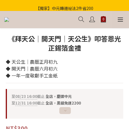
【獨家】中元轉運祕法2件省200
歡迎光臨！全店滿1000免運
歡迎光臨！全店滿1000免運
《拜天公｜開天門｜天公生》叩答恩光
正錫箔金禮
◆ 天公生｜農曆正月初九
◆ 開天門｜農曆六月初六
◆ 一年一度敬獻手工金紙
至
08/23 16:00
截止
全店，慶讚中元
至
12/31 16:00
截止
全店，黑貓免運2200
NT$300