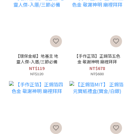
【環保金紙】地基主 地
【手作正箔】正錫箔五色
靈人傑-入厝/三節必備
金 敬謝神明 廟裡拜拜
NT$119
NT$678
NT$120
NT$680