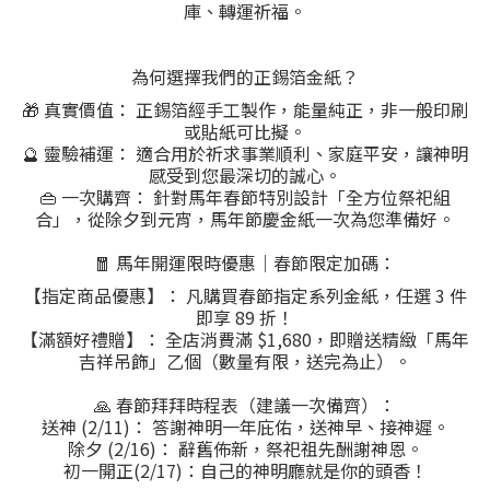
庫、轉運祈福。
為何選擇我們的正錫箔金紙？
🎁 真實價值： 正錫箔經手工製作，能量純正，非一般印刷
或貼紙可比擬。
🔮 靈驗補運： 適合用於祈求事業順利、家庭平安，讓神明
感受到您最深切的誠心。
👜 一次購齊： 針對馬年春節特別設計「全方位祭祀組
合」，從除夕到元宵，馬年節慶金紙一次為您準備好。
🧧 馬年開運限時優惠｜春節限定加碼：
【指定商品優惠】： 凡購買春節指定系列金紙，任選 3 件
即享 89 折！
【滿額好禮贈】： 全店消費滿 $1,680，即贈送精緻「馬年
吉祥吊飾」乙個（數量有限，送完為止）。
🙏 春節拜拜時程表（建議一次備齊）：
送神 (2/11)： 答謝神明一年庇佑，送神早、接神遲。
除夕 (2/16)： 辭舊佈新，祭祀祖先酬謝神恩。
初一開正(2/17)：自己的神明廳就是你的頭香！