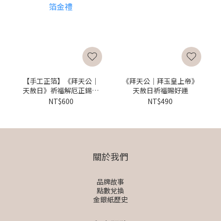
【手工正箔】《拜天公｜
《拜天公｜拜玉皇上帝》
天赦日》祈福解厄正錫箔
天赦日祈福賜好運
金禮
NT$600
NT$490
關於我們
品牌故事
點數兌換
金銀紙歷史