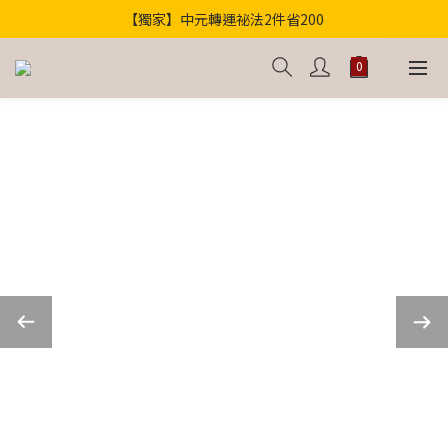
【獨家】中元轉運祕法2件省200
歡迎光臨！全店滿1000免運
歡迎光臨！全店滿1000免運