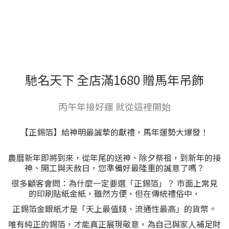
馳名天下 全店滿1680 贈馬年吊飾
丙午年接好運 就從這裡開始
【正錫箔】給神明最誠摯的獻禮，馬年運勢大爆發！
農曆新年即將到來，從年尾的送神、除夕祭祖，到新年的接
神、開工與天赦日，您準備好最隆重的誠意了嗎？
很多顧客會問：為什麼一定要選「正錫箔」？ 市面上常見
的印刷貼紙金紙，雖然方便，但在傳統禮俗中，
正錫箔金銀紙才是「天上最值錢、流通性最高」的貨幣。
唯有純正的錫箔，才能真正展現敬意，為自己與家人補足財