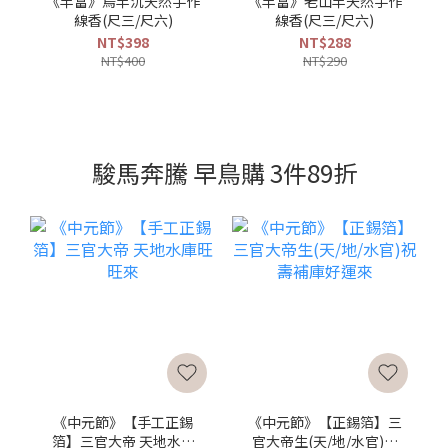
《丰富》烏丰沉天然手作
《丰富》老山丰天然手作
線香(尺三/尺六)
線香(尺三/尺六)
NT$398
NT$288
NT$400
NT$290
駿馬奔騰 早鳥購 3件89折
《中元節》【手工正錫
《中元節》【正錫箔】三
箔】三官大帝 天地水庫
官大帝生(天/地/水官)祝