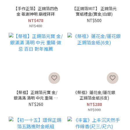
【手作正箔】正錫箔四色
【正錫箔MIT】 正錫箔元
金 敬謝神明 廟裡拜拜
寶紙禮盒(寶金/白銀)
NT$478
NT$500
NT$480
【祭祖】正錫箔元寶 金/
《祭祖》蓮花金/蓮花銀
銀滿滿 清明 中元 重陽 做
正錫箔金紙(6支)
忌 百日 對年推薦
NT$260
NT$288
NT$300