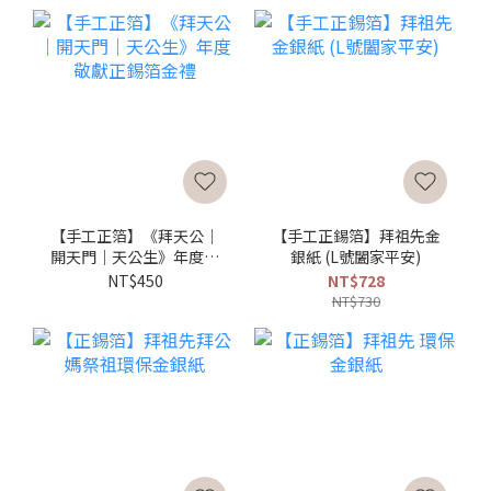
【手工正箔】《拜天公｜
【手工正錫箔】拜祖先金
開天門｜天公生》年度敬
銀紙 (L號闔家平安)
獻正錫箔金禮
NT$450
NT$728
NT$730