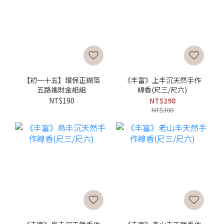
【初一十五】環保正錫箔
《丰富》上丰沉天然手作
五路進財金紙組
線香(尺三/尺六)
NT$190
NT$298
NT$300