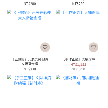
旺旺來
壽補庫好運來
NT$280
NT$230
《正錫箔》元辰光彩迎貴
【手作正箔】大補財庫
人祈福金禮
NT$1,188
NT$330
NT$1,200