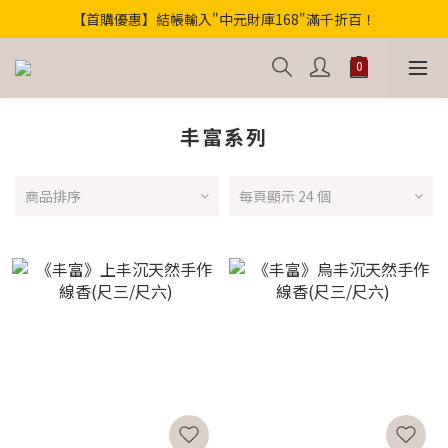
【首購優惠】結帳輸入"中元財庫168"滿千折百！
歡迎光臨！全店滿1000免運
【獨家】中元轉運祕法2件省200
歡迎光臨！全店滿1000免運
丰富系列
商品排序
每頁顯示 24 個