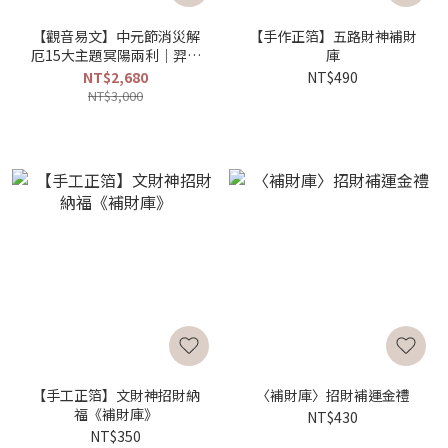
【觀音易文】中元節消災解
【手作正箔】五路財神補財
厄15大主題冥陽兩利｜羿鋒
庫
老師
NT$2,680
NT$490
NT$3,000
【手工正箔】文財神招財納
〈補財庫〉招財補運金禮
福《補財庫》
NT$430
NT$350