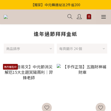
【獨家】中元轉運祕法2件省200
歡迎光臨！全店滿1000免運
歡迎光臨！全店滿1000免運
逢年過節拜拜金紙
商品排序
每頁顯示 24 個
熱烈報名中