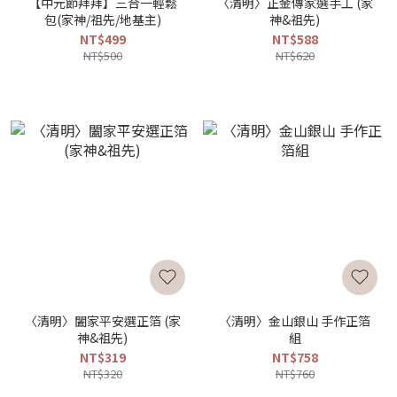
【中元節拜拜】三合一輕鬆
〈清明〉正金傳家選手工 (家
包(家神/祖先/地基主)
神&祖先)
NT$499
NT$588
NT$500
NT$620
〈清明〉闔家平安選正箔 (家
〈清明〉金山銀山 手作正箔
神&祖先)
組
NT$319
NT$758
NT$320
NT$760