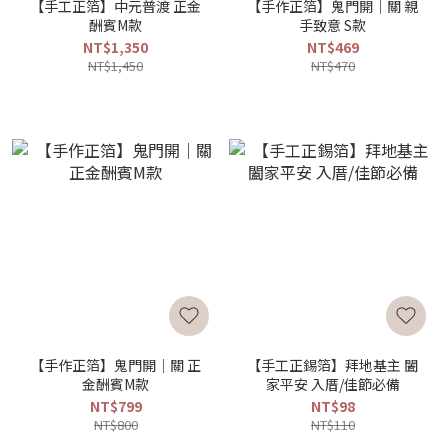
【手工正箔】中元普渡 正金
【手作正箔】鬼門開｜關 親
酬賓M款
手致意 S款
NT$1,350
NT$469
NT$1,450
NT$470
【手作正箔】鬼門開｜關 正
【手工正錫箔】拜地基主 闔
金酬賓M款
家平安 入厝/佳節必備
NT$799
NT$98
NT$800
NT$110