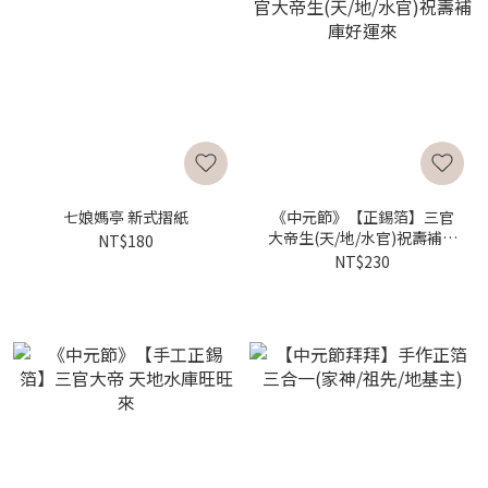
七娘媽亭 新式摺紙
《中元節》【正錫箔】三官
大帝生(天/地/水官)祝壽補庫
NT$180
好運來
NT$230