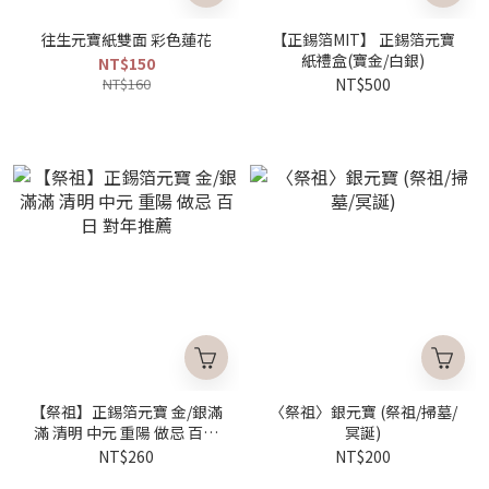
往生元寶紙雙面 彩色蓮花
【正錫箔MIT】 正錫箔元寶
紙禮盒(寶金/白銀)
NT$150
NT$160
NT$500
【祭祖】正錫箔元寶 金/銀滿
〈祭祖〉銀元寶 (祭祖/掃墓/
滿 清明 中元 重陽 做忌 百日
冥誕)
對年推薦
NT$260
NT$200