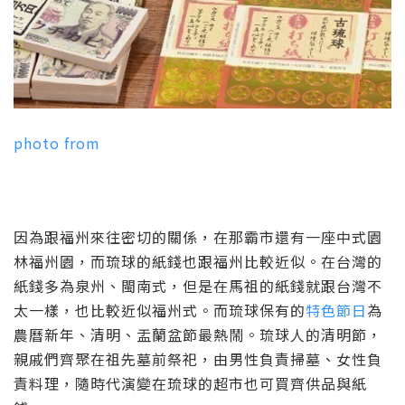
photo from
因為跟福州來往密切的關係，在那霸市還有一座中式園
林福州園，而琉球的紙錢也跟福州比較近似。在台灣的
紙錢多為泉州、閩南式，但是在馬祖的紙錢就跟台灣不
太一樣，也比較近似福州式。而琉球保有的
特色節日
為
農曆新年、清明、盂蘭盆節最熱鬧。琉球人的清明節，
親戚們齊聚在祖先墓前祭祀，由男性負責掃墓、女性負
責料理，隨時代演變在琉球的超市也可買齊供品與紙