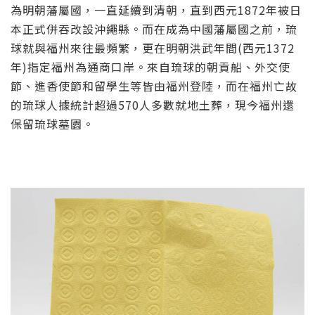
為明朝藩屬國，一直延續到清朝，直到西元1872年被日
本正式併吞改設沖繩縣。而在成為中國藩屬國之前，琉
球就與福州來往最頻繁，更在明朝洪武年間(西元1372
年)指定福州為通商口岸。來自琉球的朝貢船、外交使
節、進香使節和留學生等皆由福州登陸，而在福州亡故
的琉球人據統計超過570人多數就地土葬，現今福州還
保留琉球墓園。