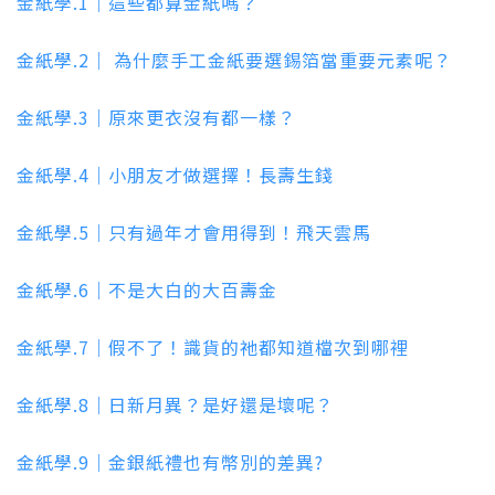
金紙學.1｜這些都算金紙嗎？
金紙學.2｜ 為什麼手工金紙要選錫箔當重要元素呢？
金紙學.3｜原來更衣沒有都一樣？
金紙學.4｜小朋友才做選擇！長壽生錢
金紙學.5｜只有過年才會用得到！飛天雲馬
金紙學.6｜不是大白的大百壽金
金紙學.7｜假不了！識貨的祂都知道檔次到哪裡
金紙學.8｜日新月異？是好還是壞呢？
金紙學.9｜金銀紙禮也有幣別的差異?