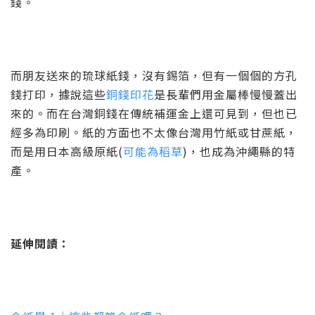
錢。
而朋友送來的琉球紙錢，沒有錫箔，但有一個個的方孔
錢打印，據說這些
銅錢印花
是長輩們用金屬棒慢慢蓋出
來的。而在台灣銅錢在傳統補運金上還可見到，但也已
經多為印刷。紙的方面也不太像台灣用竹紙或甘蔗紙，
而是用日本高級原紙(
可能為稻草
)，也成為沖繩縣的特
產。
延伸閱讀：