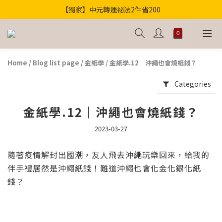
【獨家】中元轉運祕法2件省200
歡迎光臨！全店滿1000免運
歡迎光臨！全店滿1000免運
Home
/
Blog list page
/
金紙學
/
金紙學.12｜沖繩也會燒紙錢？
Categories
金紙學.12｜沖繩也會燒紙錢？
2023-03-27
隨著疫情解封出國潮，友人飛去沖繩玩樂回來，給我的
伴手禮居然是沖繩紙錢！難道沖繩也會化金化銀化紙
錢？